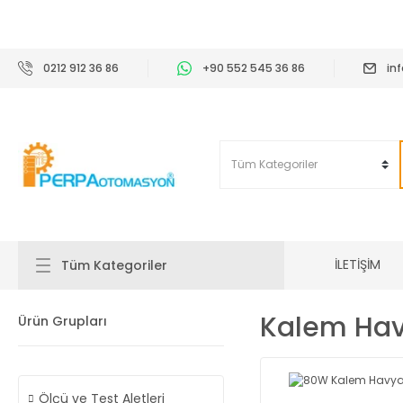
2
0212 912 36 86
+90 552 545 36 86
in
İLETİŞİM
Tüm Kategoriler
Kalem Hav
Ürün Grupları
Ölçü ve Test Aletleri