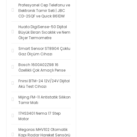
Profesyonel Cep Telefonu ve
Elektronik Tamir Seti | JBC
CD-2SQF ve Quick 861DW
Huato DigiSense-50 Dijital
Büyük Ekran Sıcaklık ve Nem
Ölçer Termometre
Smart Sensor ST8904 Çoklu
Gaz Ölçüm Cihazı
Bosch 1600A02Z98 16
Özellikli Çok Amaçlı Pense
Fnirsi BTM-24 12V/24V Dijital
Akü Test Cihazı
Mijing FM-11 Antistatik Silikon
Tamir Matı
17HS3401 Nema 17 Step
Motor
Megoras MHV102 Otomatik
Kapı Radar Hareket Sensörü