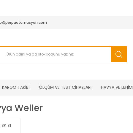
950 TL ve Üstü Tüm Siparişlerinizde KARGO BEDAVA ( HepsiJET
fo@perpaotomasyon.com
KARGO TAKİBİ
ÖLÇÜM VE TEST CİHAZLARI
HAVYA VE LEHİM
ya Weller