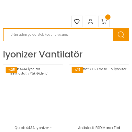
2950 TL ve Üstü Tüm Siparişlerinizde KARGO BEDAVA ( HepsiJET )
Iyonizer Vantilatör
%25
%15
Quick 443A İyonizer -
Antistatik ESD Masa Tipi