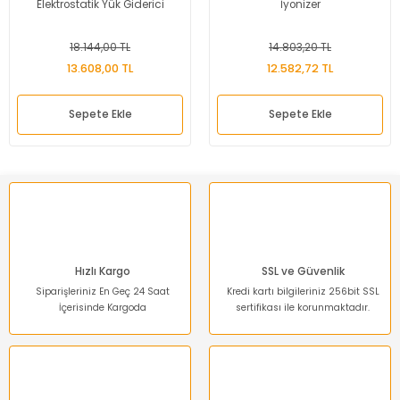
Elektrostatik Yük Giderici
İyonizer
18.144,00 TL
14.803,20 TL
13.608,00 TL
12.582,72 TL
Sepete Ekle
Sepete Ekle
Hızlı Kargo
SSL ve Güvenlik
Siparişleriniz En Geç 24 Saat
Kredi kartı bilgileriniz 256bit SSL
İçerisinde Kargoda
sertifikası ile korunmaktadır.