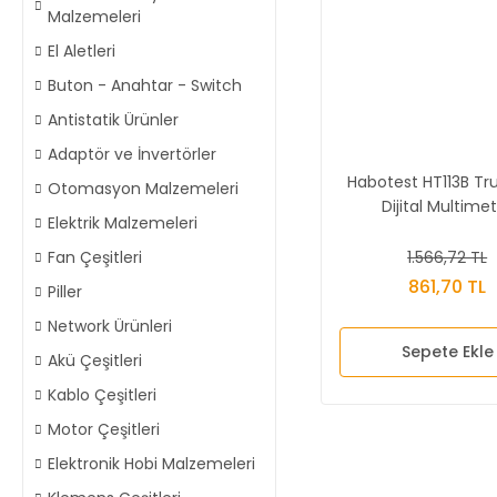
Malzemeleri
El Aletleri
Buton - Anahtar - Switch
Antistatik Ürünler
Adaptör ve İnvertörler
Habotest HT113B T
Otomasyon Malzemeleri
Dijital Multime
Elektrik Malzemeleri
1.566,72 TL
Fan Çeşitleri
861,70 TL
Piller
Network Ürünleri
Sepete Ekle
Akü Çeşitleri
Kablo Çeşitleri
Motor Çeşitleri
Elektronik Hobi Malzemeleri