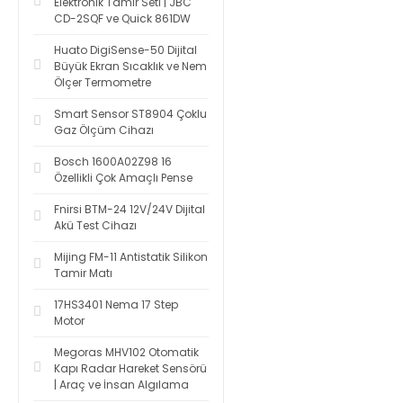
Elektronik Tamir Seti | JBC
CD-2SQF ve Quick 861DW
Huato DigiSense-50 Dijital
Büyük Ekran Sıcaklık ve Nem
Ölçer Termometre
Smart Sensor ST8904 Çoklu
Gaz Ölçüm Cihazı
Bosch 1600A02Z98 16
Özellikli Çok Amaçlı Pense
Fnirsi BTM-24 12V/24V Dijital
Akü Test Cihazı
Mijing FM-11 Antistatik Silikon
Tamir Matı
17HS3401 Nema 17 Step
Motor
Megoras MHV102 Otomatik
Kapı Radar Hareket Sensörü
| Araç ve İnsan Algılama