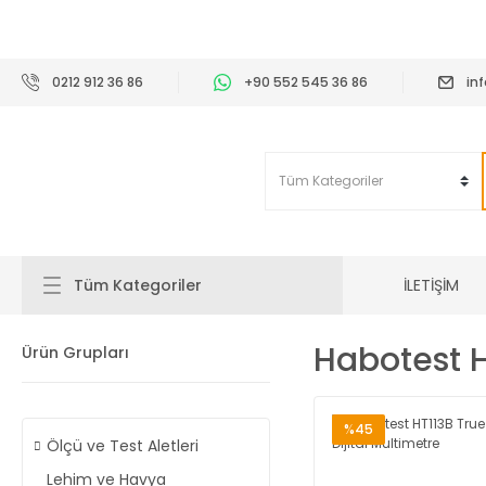
2
0212 912 36 86
+90 552 545 36 86
in
İLETİŞİM
Tüm Kategoriler
Habotest H
Ürün Grupları
%45
Ölçü ve Test Aletleri
Lehim ve Havya