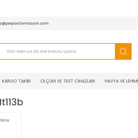
950 TL ve Üstü Tüm Siparişlerinizde KARGO BEDAVA ( HepsiJET
fo@perpaotomasyon.com
KARGO TAKİBİ
ÖLÇÜM VE TEST CİHAZLARI
HAVYA VE LEHİM
t113b