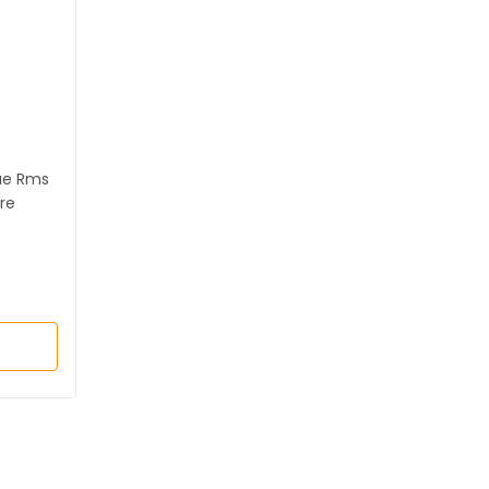
rue Rms
tre