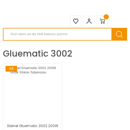
2950 TL ve Üstü Tüm Siparişlerinizde KARGO BEDAVA ( HepsiJET )
Gluematic 3002
%5
Steinel Gluematic 3002 200W