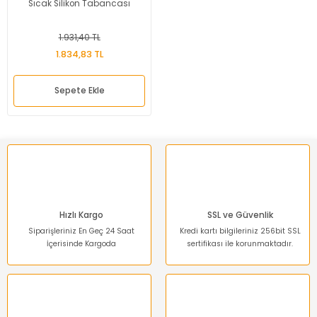
Sıcak Silikon Tabancası
1.931,40 TL
1.834,83 TL
Sepete Ekle
Hızlı Kargo
SSL ve Güvenlik
Siparişleriniz En Geç 24 Saat
Kredi kartı bilgileriniz 256bit SSL
İçerisinde Kargoda
sertifikası ile korunmaktadır.