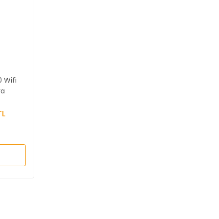
0 Wifi
ra
TL