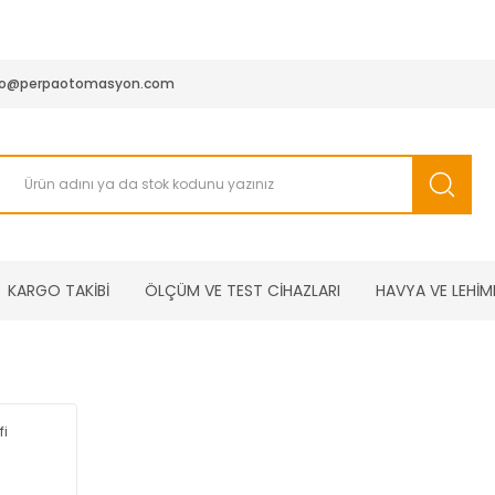
950 TL ve Üstü Tüm Siparişlerinizde KARGO BEDAVA ( HepsiJET
fo@perpaotomasyon.com
KARGO TAKİBİ
ÖLÇÜM VE TEST CİHAZLARI
HAVYA VE LEHİM