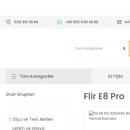
2
0212 912 36 86
+90 552 545 36 86
in
İLETİŞİM
Tüm Kategoriler
Flir E8 Pro
Ürün Grupları
Ölçü ve Test Aletleri
Lehim ve Havya