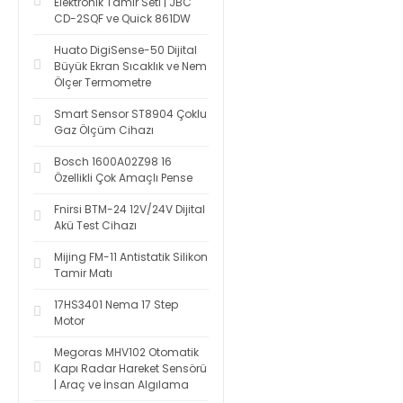
Elektronik Tamir Seti | JBC
CD-2SQF ve Quick 861DW
Huato DigiSense-50 Dijital
Büyük Ekran Sıcaklık ve Nem
Ölçer Termometre
Smart Sensor ST8904 Çoklu
Gaz Ölçüm Cihazı
Bosch 1600A02Z98 16
Özellikli Çok Amaçlı Pense
Fnirsi BTM-24 12V/24V Dijital
Akü Test Cihazı
Mijing FM-11 Antistatik Silikon
Tamir Matı
17HS3401 Nema 17 Step
Motor
Megoras MHV102 Otomatik
Kapı Radar Hareket Sensörü
| Araç ve İnsan Algılama