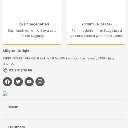
Taksit Seçenekleri
Yardım ve Destek
Seçili kredi kartlarına 9 aya varan
Tüm müşterilerimize Satış Öncesi
Taksit Seçeneği
ve Satış Sonrası yardımcı oluyoruz
Müşteri İletişim
PERPA TİCARET MERKEZİ B Blok Kat:8 No:1105 (Halkbankası yanı) , 34384 Şişli/
İstanbul
0212 912 36 86
Üyelik
Kurumsal