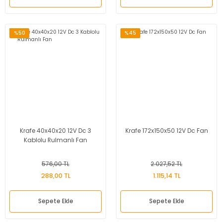
%50
%45
Krafe 40x40x20 12V Dc 3
Krafe 172x150x50 12V Dc Fan
Kablolu Rulmanlı Fan
576,00 TL
2.027,52 TL
288,00 TL
1.115,14 TL
Sepete Ekle
Sepete Ekle