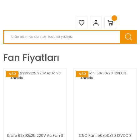
2950 TL ve Üstü Tüm Siparişlerinizde KARGO BEDAVA ( HepsiJET )
Fan Fiyatları
%50
%50
Krafe 92x92x25 220V Ac Fan 3
CNC Fanı 50x50x20 12VDC 3