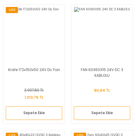
%50
Krafe 172x150x50 24V Dc Fan
FAN 60X60X15 24V DC 3
KABLOLU
2.027,52 TL
80,64 TL
1.013,76 TL
Sepete Ekle
Sepete Ekle
%50
%50