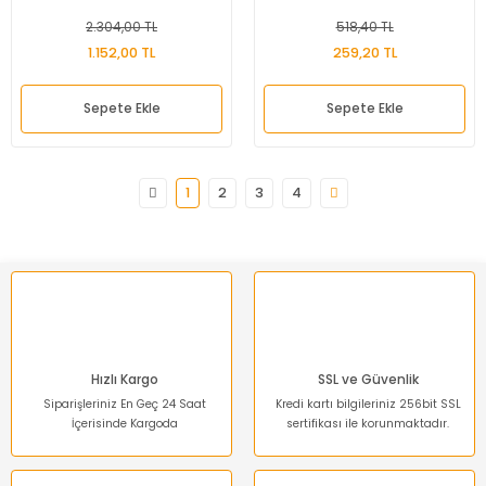
2.304,00 TL
518,40 TL
1.152,00 TL
259,20 TL
Sepete Ekle
Sepete Ekle
1
2
3
4
Hızlı Kargo
SSL ve Güvenlik
Siparişleriniz En Geç 24 Saat
Kredi kartı bilgileriniz 256bit SSL
İçerisinde Kargoda
sertifikası ile korunmaktadır.