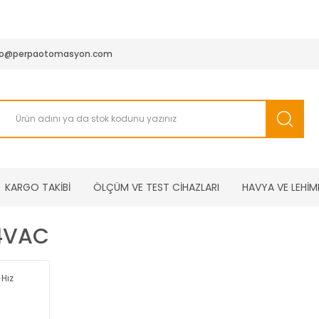
950 TL ve Üstü Tüm Siparişlerinizde KARGO BEDAVA ( HepsiJET
fo@perpaotomasyon.com
KARGO TAKİBİ
ÖLÇÜM VE TEST CİHAZLARI
HAVYA VE LEHİM
4VAC