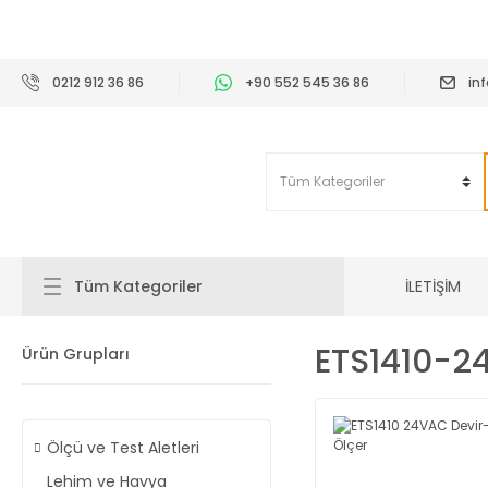
2
0212 912 36 86
+90 552 545 36 86
in
İLETİŞİM
Tüm Kategoriler
ETS1410-2
Ürün Grupları
Ölçü ve Test Aletleri
Lehim ve Havya