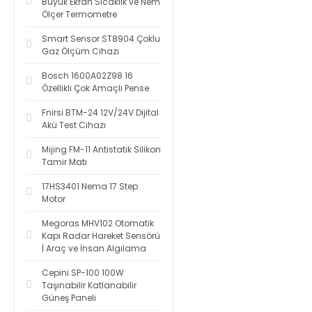
Büyük Ekran Sıcaklık ve Nem
Ölçer Termometre
Smart Sensor ST8904 Çoklu
Gaz Ölçüm Cihazı
Bosch 1600A02Z98 16
Özellikli Çok Amaçlı Pense
Fnirsi BTM-24 12V/24V Dijital
Akü Test Cihazı
Mijing FM-11 Antistatik Silikon
Tamir Matı
17HS3401 Nema 17 Step
Motor
Megoras MHV102 Otomatik
Kapı Radar Hareket Sensörü
| Araç ve İnsan Algılama
Cepini SP-100 100W
Taşınabilir Katlanabilir
Güneş Paneli