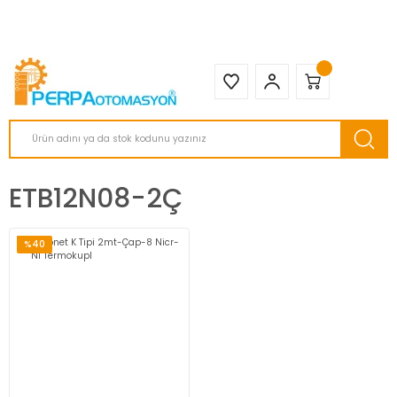
2950 TL ve Üstü Tüm Siparişlerinizde KARGO BEDAVA ( HepsiJET )
ETB12N08-2Ç
%40