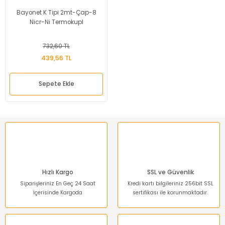
Bayonet K Tipi 2mt-Çap-8
Nicr-Ni Termokupl
732,60 TL
439,56 TL
Sepete Ekle
Hızlı Kargo
SSL ve Güvenlik
Siparişleriniz En Geç 24 Saat
Kredi kartı bilgileriniz 256bit SSL
İçerisinde Kargoda
sertifikası ile korunmaktadır.