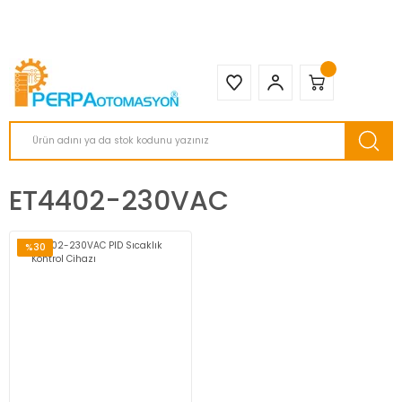
2950 TL ve Üstü Tüm Siparişlerinizde KARGO BEDAVA ( HepsiJET )
ET4402-230VAC
%30