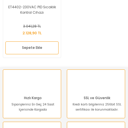
ET4402-230VAC PID Sıcaklık
Kontrol Cihazı
3.041,28 TL
2.128,90 TL
Sepete Ekle
Hızlı Kargo
SSL ve Güvenlik
Siparişleriniz En Geç 24 Saat
Kredi kartı bilgileriniz 256bit SSL
İçerisinde Kargoda
sertifikası ile korunmaktadır.