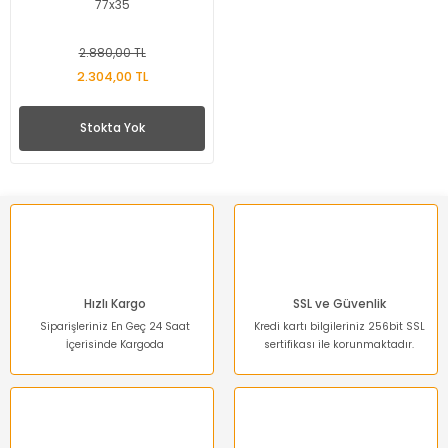
77x35
2.880,00 TL
2.304,00 TL
Stokta Yok
Hızlı Kargo
SSL ve Güvenlik
Siparişleriniz En Geç 24 Saat
Kredi kartı bilgileriniz 256bit SSL
İçerisinde Kargoda
sertifikası ile korunmaktadır.