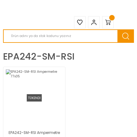
2950 TL ve Üstü Tüm Siparişlerinizde KARGO BEDAVA ( HepsiJET )
EPA242-SM-RSI
TÜKENDİ
EPA242-SM-RSI Ampermetre