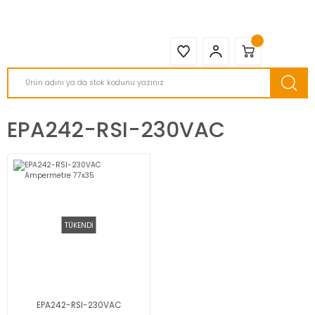
2950 TL ve Üstü Tüm Siparişlerinizde KARGO BEDAVA ( HepsiJET )
EPA242-RSI-230VAC
TÜKENDİ
EPA242-RSI-230VAC