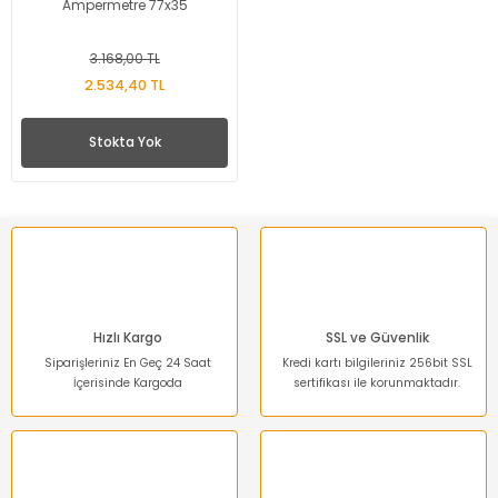
Ampermetre 77x35
3.168,00 TL
2.534,40 TL
Stokta Yok
Hızlı Kargo
SSL ve Güvenlik
Siparişleriniz En Geç 24 Saat
Kredi kartı bilgileriniz 256bit SSL
İçerisinde Kargoda
sertifikası ile korunmaktadır.