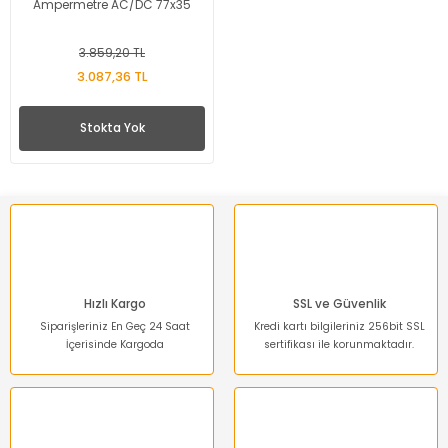
Ampermetre AC/DC 77x35
3.859,20 TL
3.087,36 TL
Stokta Yok
Hızlı Kargo
SSL ve Güvenlik
Siparişleriniz En Geç 24 Saat
Kredi kartı bilgileriniz 256bit SSL
İçerisinde Kargoda
sertifikası ile korunmaktadır.