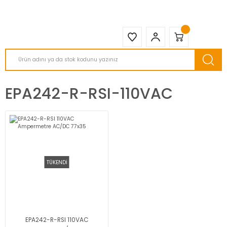
2950 TL ve Üstü Tüm Siparişlerinizde KARGO BEDAVA ( HepsiJET )
EPA242-R-RSI-110VAC
TÜKENDİ
EPA242-R-RSI 110VAC