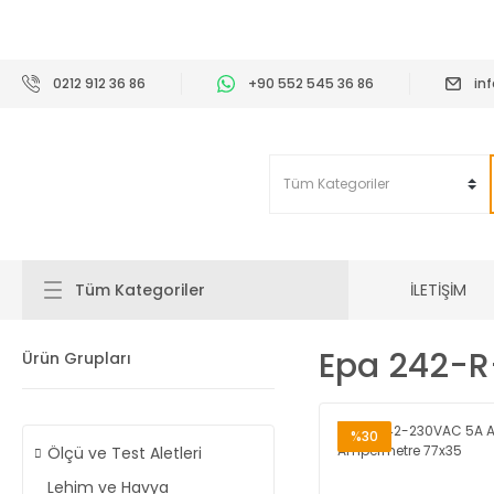
2
0212 912 36 86
+90 552 545 36 86
in
İLETİŞİM
Tüm Kategoriler
Epa 242-R
Ürün Grupları
%30
Ölçü ve Test Aletleri
Lehim ve Havya