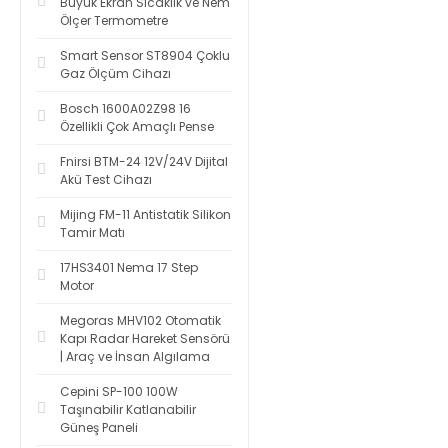
Büyük Ekran Sıcaklık ve Nem
Ölçer Termometre
Smart Sensor ST8904 Çoklu
Gaz Ölçüm Cihazı
Bosch 1600A02Z98 16
Özellikli Çok Amaçlı Pense
Fnirsi BTM-24 12V/24V Dijital
Akü Test Cihazı
Mijing FM-11 Antistatik Silikon
Tamir Matı
17HS3401 Nema 17 Step
Motor
Megoras MHV102 Otomatik
Kapı Radar Hareket Sensörü
| Araç ve İnsan Algılama
Cepini SP-100 100W
Taşınabilir Katlanabilir
Güneş Paneli