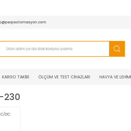
950 TL ve Üstü Tüm Siparişlerinizde KARGO BEDAVA ( HepsiJET
fo@perpaotomasyon.com
KARGO TAKİBİ
ÖLÇÜM VE TEST CİHAZLARI
HAVYA VE LEHİM
-230