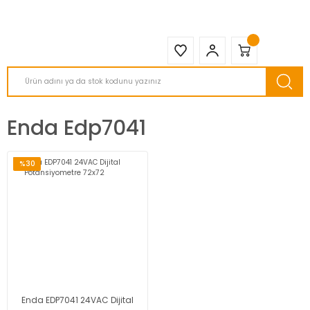
2950 TL ve Üstü Tüm Siparişlerinizde KARGO BEDAVA ( HepsiJET )
Enda Edp7041
%30
Enda EDP7041 24VAC Dijital