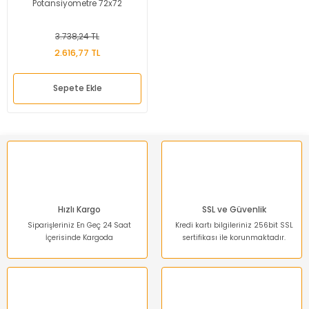
Potansiyometre 72x72
3.738,24 TL
2.616,77 TL
Sepete Ekle
Hızlı Kargo
SSL ve Güvenlik
Siparişleriniz En Geç 24 Saat
Kredi kartı bilgileriniz 256bit SSL
İçerisinde Kargoda
sertifikası ile korunmaktadır.