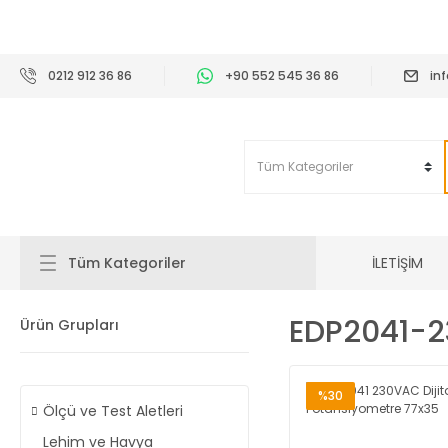
2
0212 912 36 86
+90 552 545 36 86
in
İLETİŞİM
Tüm Kategoriler
EDP2041-
Ürün Grupları
%30
Ölçü ve Test Aletleri
Lehim ve Havya