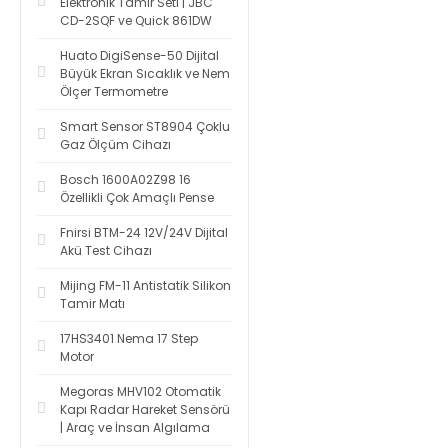
Elektronik Tamir Seti | JBC
CD-2SQF ve Quick 861DW
Huato DigiSense-50 Dijital
Büyük Ekran Sıcaklık ve Nem
Ölçer Termometre
Smart Sensor ST8904 Çoklu
Gaz Ölçüm Cihazı
Bosch 1600A02Z98 16
Özellikli Çok Amaçlı Pense
Fnirsi BTM-24 12V/24V Dijital
Akü Test Cihazı
Mijing FM-11 Antistatik Silikon
Tamir Matı
17HS3401 Nema 17 Step
Motor
Megoras MHV102 Otomatik
Kapı Radar Hareket Sensörü
| Araç ve İnsan Algılama