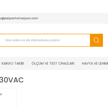
950 TL ve Üstü Tüm Siparişlerinizde KARGO BEDAVA ( HepsiJET
fo@perpaotomasyon.com
KARGO TAKİBİ
ÖLÇÜM VE TEST CİHAZLARI
HAVYA VE LEHİM
230VAC