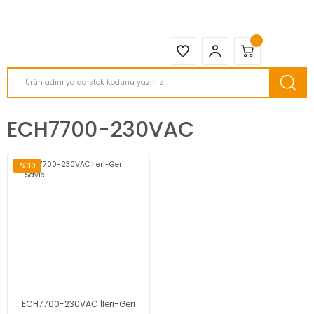
2950 TL ve Üstü Tüm Siparişlerinizde KARGO BEDAVA ( HepsiJET )
ECH7700-230VAC
%30
ECH7700-230VAC İleri-Geri