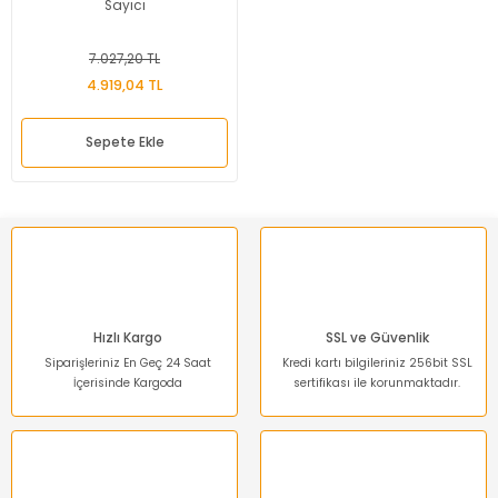
Sayıcı
7.027,20 TL
4.919,04 TL
Sepete Ekle
Hızlı Kargo
SSL ve Güvenlik
Siparişleriniz En Geç 24 Saat
Kredi kartı bilgileriniz 256bit SSL
İçerisinde Kargoda
sertifikası ile korunmaktadır.