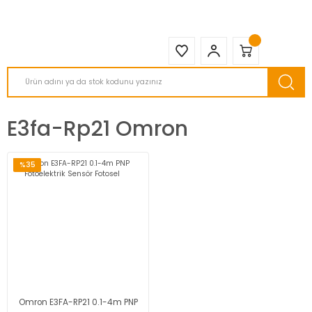
2950 TL ve Üstü Tüm Siparişlerinizde KARGO BEDAVA ( HepsiJET )
E3fa-Rp21 Omron
%35
Omron E3FA-RP21 0.1-4m PNP