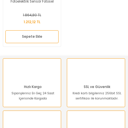
Fotoelektrik Sensör Fotosel
1.864,80 TL
1.212,12 TL
Sepete Ekle
Hızlı Kargo
SSL ve Güvenlik
Siparişleriniz En Geç 24 Saat
Kredi kartı bilgileriniz 256bit SSL
İçerisinde Kargoda
sertifikası ile korunmaktadır.