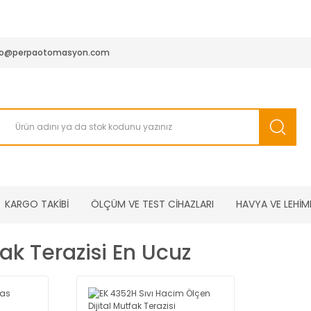
950 TL ve Üstü Tüm Siparişlerinizde KARGO BEDAVA ( HepsiJET
fo@perpaotomasyon.com
KARGO TAKİBİ
ÖLÇÜM VE TEST CİHAZLARI
HAVYA VE LEHİM
fak Terazisi En Ucuz