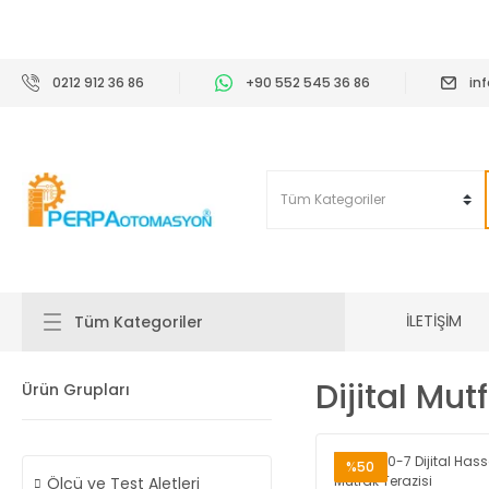
2
0212 912 36 86
+90 552 545 36 86
in
İLETİŞİM
Tüm Kategoriler
Dijital Mut
Ürün Grupları
%50
Ölçü ve Test Aletleri