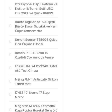
Profesyonel Cep Telefonu ve
Elektronik Tamir Seti | JBC
CD-2SQF ve Quick 861DW
Huato DigiSense-50 Dijital
Büyük Ekran Sıcaklık ve Nem
Ölçer Termometre
Smart Sensor ST8904 Çoklu
Gaz Ölçüm Cihazı
Bosch 1600A02Z98 16
Özellikli Çok Amaçlı Pense
Fnirsi BTM-24 12V/24V Dijital
Akü Test Cihazı
Mijing FM-11 Antistatik Silikon
Tamir Matı
17HS3401 Nema 17 Step
Motor
Megoras MHV102 Otomatik
Kapı Radar Hareket Sensörü