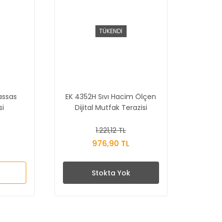
TÜKENDİ
assas
EK 4352H Sıvı Hacim Ölçen
si
Dijital Mutfak Terazisi
1.221,12 TL
976,90 TL
Stokta Yok