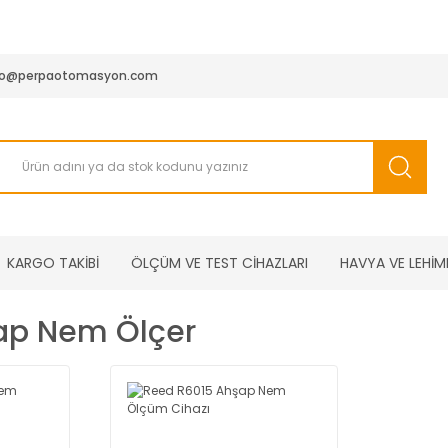
950 TL ve Üstü Tüm Siparişlerinizde KARGO BEDAVA ( HepsiJET
fo@perpaotomasyon.com
KARGO TAKİBİ
ÖLÇÜM VE TEST CİHAZLARI
HAVYA VE LEHİM
şap Nem Ölçer