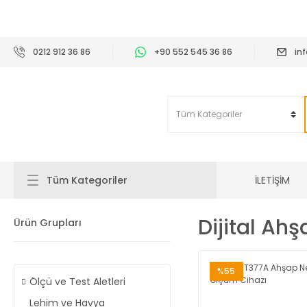
2
0212 912 36 86
+90 552 545 36 86
in
İLETİŞİM
Tüm Kategoriler
Dijital Ah
Ürün Grupları
%55
Ölçü ve Test Aletleri
Lehim ve Havya