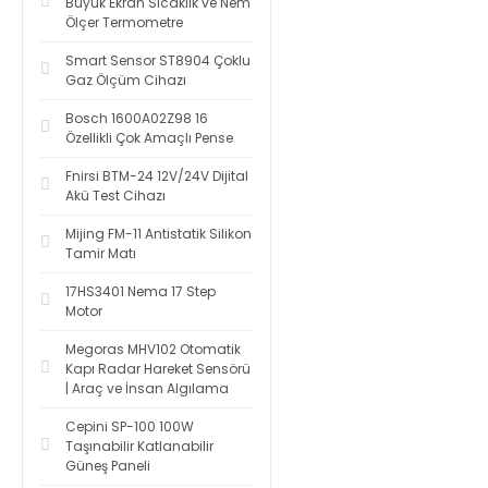
Büyük Ekran Sıcaklık ve Nem
Ölçer Termometre
Smart Sensor ST8904 Çoklu
Gaz Ölçüm Cihazı
Bosch 1600A02Z98 16
Özellikli Çok Amaçlı Pense
Fnirsi BTM-24 12V/24V Dijital
Akü Test Cihazı
Mijing FM-11 Antistatik Silikon
Tamir Matı
17HS3401 Nema 17 Step
Motor
Megoras MHV102 Otomatik
Kapı Radar Hareket Sensörü
| Araç ve İnsan Algılama
Cepini SP-100 100W
Taşınabilir Katlanabilir
Güneş Paneli