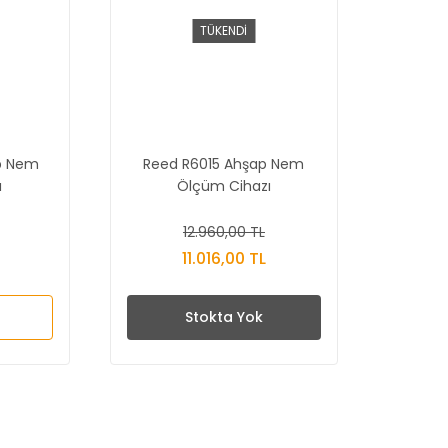
TÜKENDİ
p Nem
Reed R6015 Ahşap Nem
ı
Ölçüm Cihazı
12.960,00 TL
11.016,00 TL
Stokta Yok