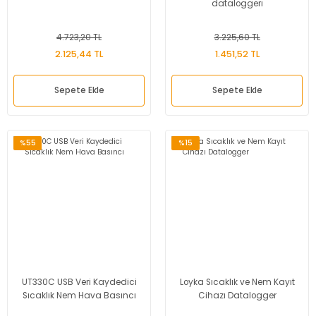
dataloggerı
4.723,20 TL
3.225,60 TL
2.125,44 TL
1.451,52 TL
Sepete Ekle
Sepete Ekle
%55
%15
UT330C USB Veri Kaydedici
Loyka Sıcaklık ve Nem Kayıt
Sıcaklık Nem Hava Basıncı
Cihazı Datalogger