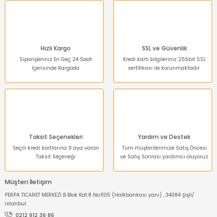
Hızlı Kargo
SSL ve Güvenlik
Siparişleriniz En Geç 24 Saat
Kredi kartı bilgileriniz 256bit SSL
İçerisinde Kargoda
sertifikası ile korunmaktadır.
Taksit Seçenekleri
Yardım ve Destek
Seçili kredi kartlarına 9 aya varan
Tüm müşterilerimize Satış Öncesi
Taksit Seçeneği
ve Satış Sonrası yardımcı oluyoruz
Müşteri İletişim
PERPA TİCARET MERKEZİ B Blok Kat:8 No:1105 (Halkbankası yanı) , 34384 Şişli/
İstanbul
0212 912 36 86