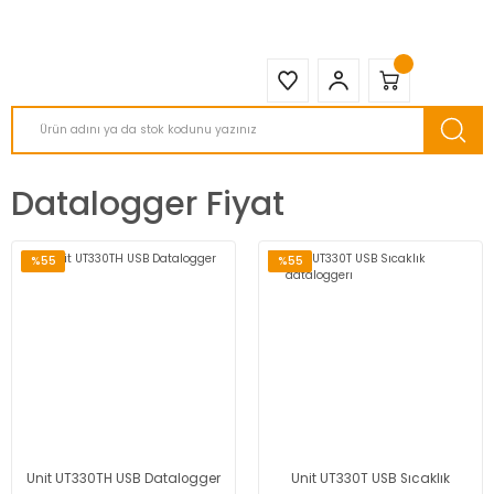
2950 TL ve Üstü Tüm Siparişlerinizde KARGO BEDAVA ( HepsiJET )
Datalogger Fiyat
%55
%55
Unit UT330TH USB Datalogger
Unit UT330T USB Sıcaklık