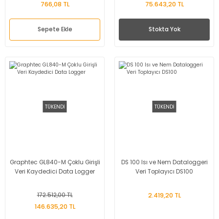
766,08 TL
75.643,20 TL
Sepete Ekle
Stokta Yok
TÜKENDİ
TÜKENDİ
Graphtec GL840-M Çoklu Girişli
DS 100 Isı ve Nem Dataloggeri
Veri Kaydedici Data Logger
Veri Toplayıcı DS100
172.512,00 TL
2.419,20 TL
146.635,20 TL