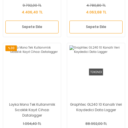
9.792,00 TL
4.780,80 TL
4.406,40 TL
4.063,68 TL
Sepete Ekle
Sepete Ekle
%30
TÜKENDİ
Loyka Mono Tek Kullanımlık
Graphtec GL240 10 Kanallı Veri
Sıcaklık Kayıt Cihazı
Kaydedici Data Logger
Datalogger
1.094,40 TL
88.992,00 TL