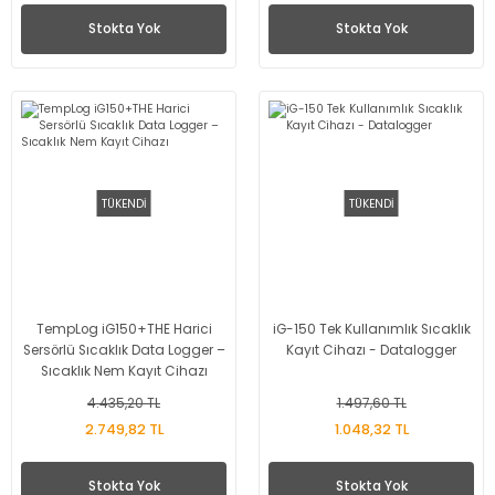
Stokta Yok
Stokta Yok
TÜKENDİ
TÜKENDİ
TempLog iG150+THE Harici
iG-150 Tek Kullanımlık Sıcaklık
Sersörlü Sıcaklık Data Logger –
Kayıt Cihazı - Datalogger
Sıcaklık Nem Kayıt Cihazı
4.435,20 TL
1.497,60 TL
2.749,82 TL
1.048,32 TL
Stokta Yok
Stokta Yok