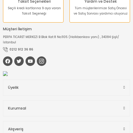
Taksit Seçenekleri
Yardım ve Destek
Seçili kredi kartlarına 9 aya varan
Tüm müşterilerimize Satış Öncesi
Taksit Seçeneği
ve Satış Sonrası yardımcı oluyoruz
Müşteri İletişim
PERPA TİCARET MERKEZİ B Blok Kat:8 No:1105 (Halkbankası yanı) , 34384 Şişli/
İstanbul
0212 912 36 86
Üyelik
Kurumsal
Alışveriş