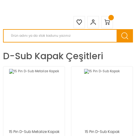
2950 TL ve Üstü Tüm Siparişlerinizde KARGO BEDAVA ( HepsiJET )
D-Sub Kapak Çeşitleri
15 Pin D-Sub Metalize Kapak
15 Pin D-Sub Kapak