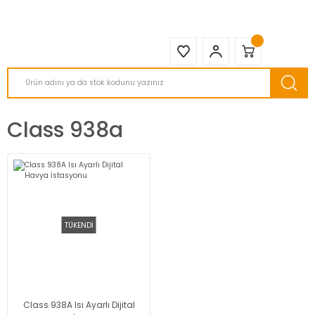
2950 TL ve Üstü Tüm Siparişlerinizde KARGO BEDAVA ( HepsiJET )
Class 938a
TÜKENDİ
Class 938A Isı Ayarlı Dijital