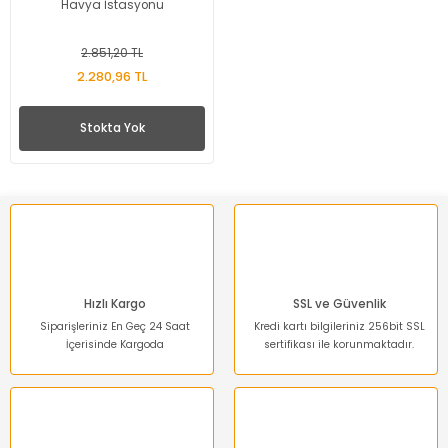
Havya İstasyonu
2.851,20 TL
2.280,96 TL
Stokta Yok
Hızlı Kargo
SSL ve Güvenlik
Siparişleriniz En Geç 24 Saat
Kredi kartı bilgileriniz 256bit SSL
İçerisinde Kargoda
sertifikası ile korunmaktadır.