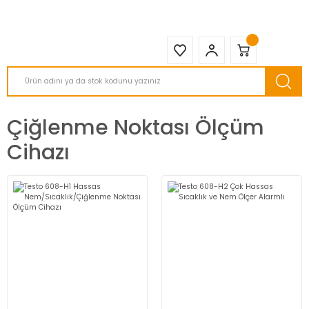
2950 TL ve Üstü Tüm Siparişlerinizde KARGO BEDAVA ( HepsiJET )
Çiğlenme Noktası Ölçüm
Cihazı