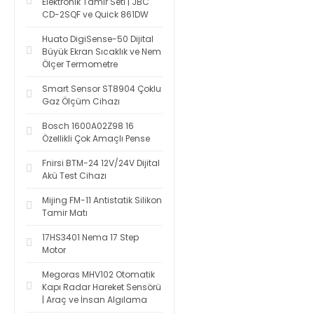
Elektronik Tamir Seti | JBC
CD-2SQF ve Quick 861DW
Huato DigiSense-50 Dijital
Büyük Ekran Sıcaklık ve Nem
Ölçer Termometre
Smart Sensor ST8904 Çoklu
Gaz Ölçüm Cihazı
Bosch 1600A02Z98 16
Özellikli Çok Amaçlı Pense
Fnirsi BTM-24 12V/24V Dijital
Akü Test Cihazı
Mijing FM-11 Antistatik Silikon
Tamir Matı
17HS3401 Nema 17 Step
Motor
Megoras MHV102 Otomatik
Kapı Radar Hareket Sensörü
| Araç ve İnsan Algılama