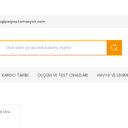
950 TL ve Üstü Tüm Siparişlerinizde KARGO BEDAVA ( HepsiJET
fo@perpaotomasyon.com
KARGO TAKİBİ
ÖLÇÜM VE TEST CİHAZLARI
HAVYA VE LEHİM