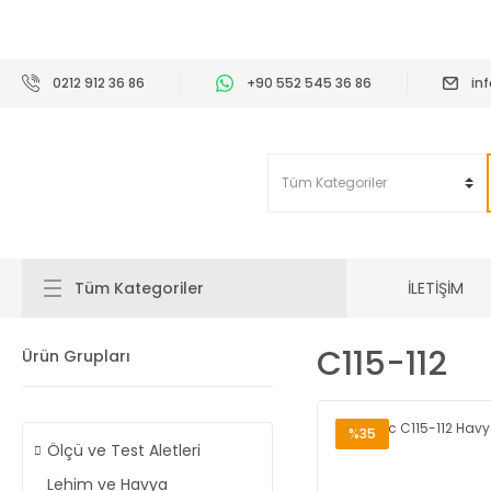
2
0212 912 36 86
+90 552 545 36 86
in
İLETİŞİM
Tüm Kategoriler
C115-112
Ürün Grupları
%35
Ölçü ve Test Aletleri
Lehim ve Havya