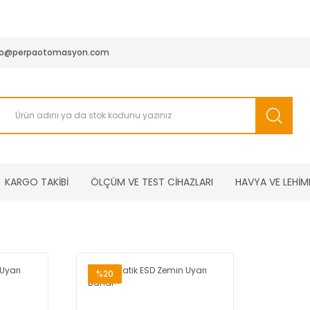
950 TL ve Üstü Tüm Siparişlerinizde KARGO BEDAVA ( HepsiJET
fo@perpaotomasyon.com
KARGO TAKİBİ
ÖLÇÜM VE TEST CİHAZLARI
HAVYA VE LEHİM
%20