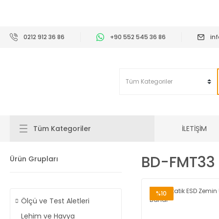
2
0212 912 36 86
+90 552 545 36 86
in
İLETİŞİM
Tüm Kategoriler
BD-FMT33
Ürün Grupları
%10
Ölçü ve Test Aletleri
Lehim ve Havya