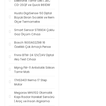
Elektronik Tamir Seti | JBC
CD-2SQF ve Quick 861DW
Huato DigiSense-50 Dijital
Büyük Ekran Sıcaklık ve Nem
Ölçer Termometre
Smart Sensor ST8904 Çoklu
Gaz Ölçüm Cihazı
Bosch 1600A02Z98 16
Özellikli Çok Amaçlı Pense
Fnirsi BTM-24 12V/24V Dijital
Akü Test Cihazı
Mijing FM-11 Antistatik Silikon
Tamir Matı
17HS3401 Nema 17 Step
Motor
Megoras MHV102 Otomatik
Kapı Radar Hareket Sensörü
| Araç ve İnsan Algılama