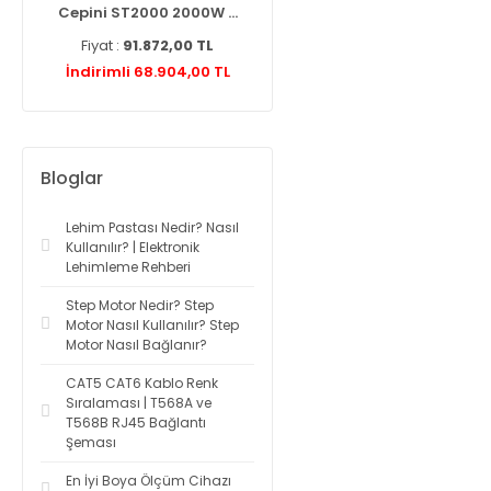
...
Cepini ST2000 2000W ...
Knipex 975110 Networ ...
Fiyat :
91.872,00 TL
Fiyat :
2.787,60 TL
L
İndirimli 68.904,00 TL
İndirimli 2.425,21 TL
Bloglar
Lehim Pastası Nedir? Nasıl
Kullanılır? | Elektronik
Lehimleme Rehberi
Step Motor Nedir? Step
Motor Nasıl Kullanılır? Step
Motor Nasıl Bağlanır?
CAT5 CAT6 Kablo Renk
Sıralaması | T568A ve
T568B RJ45 Bağlantı
Şeması
En İyi Boya Ölçüm Cihazı