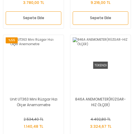
3.780,00 TL
9.216,00 TL
Sepete Ekle
Sepete Ekle
%55
TÜKENDİ
Unit UT363 Mini Rüzgar Hızı
846A ANEMOMETER(RÜZGAR-
Ölçer Anemometre
HIZ ÖLÇER)
2.534,40 TL
4.492,80 TL
1.140,48 TL
3.324,67 TL