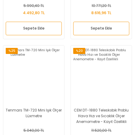
5.990,40 TL
10.771,20 TL
4.492,80 TL
8.616,96 TL
Sepete Ekle
Sepete Ekle
%25
%20
Tenmars TM-720 Mini Işık Ölçer
CEM DT-1880 Teleskobik Problu
Lüxmetre
Hava Hızı ve Sıcaklık Ölçer
Anemometre - Kayıt Özellikli
5.040,00 TL
11.520,00 TL