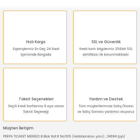
Hızlı Kargo
SSL ve Güvenlik
Siparişleriniz En Geç 24 Saat
Kredi kartı bilgileriniz 256bit SSL
İçerisinde Kargoda
sertifikası ile korunmaktadır.
Taksit Seçenekleri
Yardım ve Destek
Seçili kredi kartlarına 9 aya varan
Tüm müşterilerimize Satış Öncesi
Taksit Seçeneği
ve Satış Sonrası yardımcı oluyoruz
Müşteri İletişim
PERPA TİCARET MERKEZİ B Blok Kat:8 No:1105 (Halkbankası yanı) , 34384 Şişli/