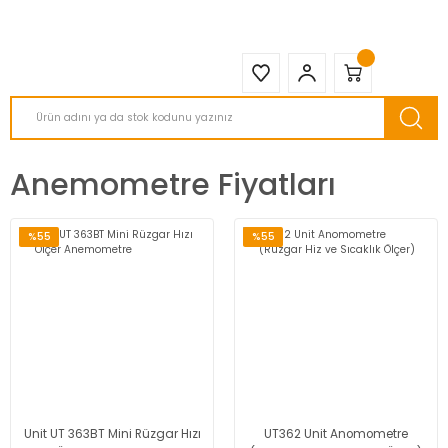
2950 TL ve Üstü Tüm Siparişlerinizde KARGO BEDAVA ( HepsiJET )
Anemometre Fiyatları
%55
%55
Unit UT 363BT Mini Rüzgar Hızı
UT362 Unit Anomometre