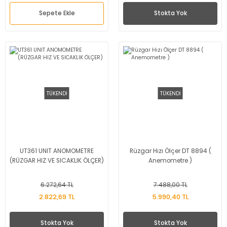
Sepete Ekle
Stokta Yok
TÜKENDİ
TÜKENDİ
UT361 UNIT ANOMOMETRE
Rüzgar Hızı Ölçer DT 8894 (
(RÜZGAR HIZ VE SICAKLIK ÖLÇER)
Anemometre )
6.272,64 TL
7.488,00 TL
2.822,69 TL
5.990,40 TL
Stokta Yok
Stokta Yok