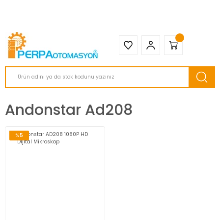
2950 TL ve Üstü Tüm Siparişlerinizde KARGO BEDAVA ( HepsiJET )
Andonstar Ad208
%5