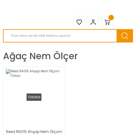
2950 TL ve Üstü Tüm Siparişlerinizde KARGO BEDAVA ( HepsiJET )
Ağaç Nem Ölçer
TÜKENDİ
Reed R6015 Ahşap Nem Ölçüm