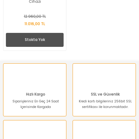
Cihazı
12.960,00 TL
11.016,00 TL
Stokta Yok
Hızlı Kargo
SSL ve Güvenlik
Siparişleriniz En Geç 24 Saat
Kredi kartı bilgileriniz 256bit SSL
İçerisinde Kargoda
sertifikası ile korunmaktadır.