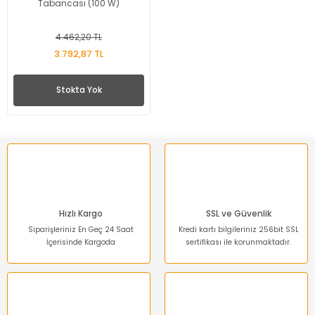
Tabancası (100 W)
4.462,20 TL
3.792,87 TL
Stokta Yok
Hızlı Kargo
SSL ve Güvenlik
Siparişleriniz En Geç 24 Saat
Kredi kartı bilgileriniz 256bit SSL
İçerisinde Kargoda
sertifikası ile korunmaktadır.