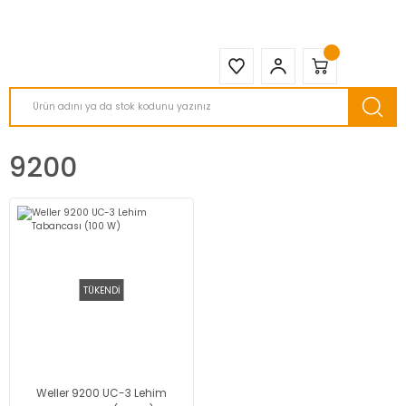
2950 TL ve Üstü Tüm Siparişlerinizde KARGO BEDAVA ( HepsiJET )
9200
TÜKENDİ
Weller 9200 UC-3 Lehim