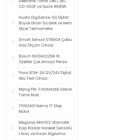
Elektronik Tamir Seti | JBC
CD-2SQF ve Quick 861DW
Huato DigiSense-50 Dijital
Büyük Ekran Sıcaklık ve Nem
Ölçer Termometre
Smart Sensor ST8904 Çoklu
Gaz Ölçüm Cihazı
Bosch 1600A02Z98 16
Özellikli Çok Amaçlı Pense
Fnirsi BTM-24 12V/24V Dijital
Akü Test Cihazı
Mijing FM-11 Antistatik Silikon
Tamir Matı
17HS3401 Nema 17 Step
Motor
Megoras MHV102 Otomatik
Kapı Radar Hareket Sensörü
| Araç ve İnsan Algılama