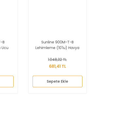
T-B
Sunline 900M-T-B
a Ucu
Lehimleme (10'lu) Havya
Ucu
1.048,32 TL
681,41 TL
Sepete Ekle