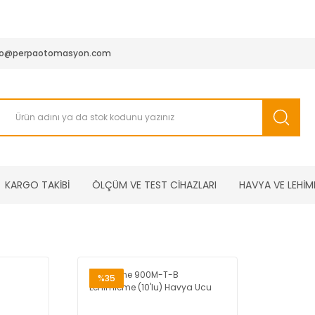
950 TL ve Üstü Tüm Siparişlerinizde KARGO BEDAVA ( HepsiJET
fo@perpaotomasyon.com
KARGO TAKİBİ
ÖLÇÜM VE TEST CİHAZLARI
HAVYA VE LEHİM
%35