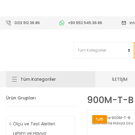
2
0212 912 36 86
+90 552 545 36 86
in
İLETİŞİM
Tüm Kategoriler
900M-T-B
Ürün Grupları
%35
Ölçü ve Test Aletleri
Lehim ve Havya