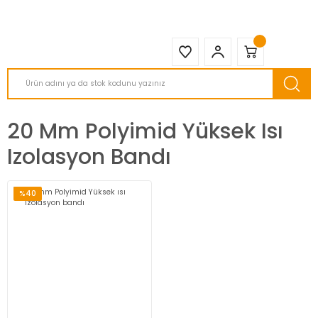
2950 TL ve Üstü Tüm Siparişlerinizde KARGO BEDAVA ( HepsiJET )
20 Mm Polyimid Yüksek Isı
Izolasyon Bandı
%40