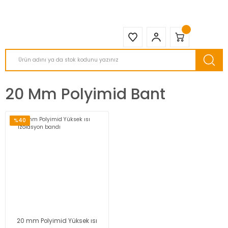
2950 TL ve Üstü Tüm Siparişlerinizde KARGO BEDAVA ( HepsiJET )
20 Mm Polyimid Bant
%40
20 mm Polyimid Yüksek ısı