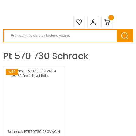
2950 TL ve Üstü Tüm Siparişlerinizde KARGO BEDAVA ( HepsiJET )
Pt 570 730 Schrack
%50
Schrack PT570730 230VAC 4