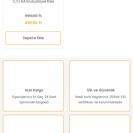
C/O 6A Endüstriyel Röle
999,00 TL
499,50 TL
Sepete Ekle
Hızlı Kargo
SSL ve Güvenlik
Siparişleriniz En Geç 24 Saat
Kredi kartı bilgileriniz 256bit SSL
İçerisinde Kargoda
sertifikası ile korunmaktadır.