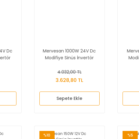
4V Dc
Mervesan 1000W 24V Dc
Merv
ertör
Modifiye Sinüs İnvertör
Modi
4.032,00 TL
L
3.628,80 TL
Sepete Ekle
%10
%5