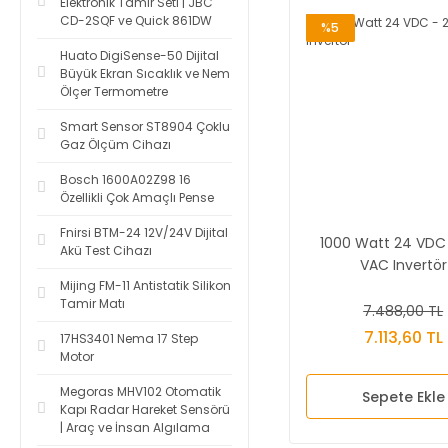
Elektronik Tamir Seti | JBC
CD-2SQF ve Quick 861DW
%5
Huato DigiSense-50 Dijital
Büyük Ekran Sıcaklık ve Nem
Ölçer Termometre
Smart Sensor ST8904 Çoklu
Gaz Ölçüm Cihazı
Bosch 1600A02Z98 16
Özellikli Çok Amaçlı Pense
Fnirsi BTM-24 12V/24V Dijital
1000 Watt 24 VDC
Akü Test Cihazı
VAC Invertör
Mijing FM-11 Antistatik Silikon
Tamir Matı
7.488,00 TL
7.113,60 TL
17HS3401 Nema 17 Step
Motor
Megoras MHV102 Otomatik
Sepete Ekle
Kapı Radar Hareket Sensörü
| Araç ve İnsan Algılama