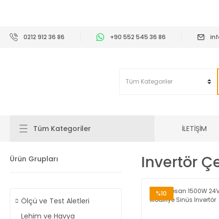
2
0212 912 36 86
+90 552 545 36 86
in
İLETİŞİM
Tüm Kategoriler
Invertör Çe
Ürün Grupları
%10
Ölçü ve Test Aletleri
Lehim ve Havya