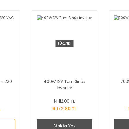
TÜKENDİ
 - 220
400W 12V Tam Sinüs
700
İnverter
14.112,00 TL
L
9.172,80 TL
Stokta Yok