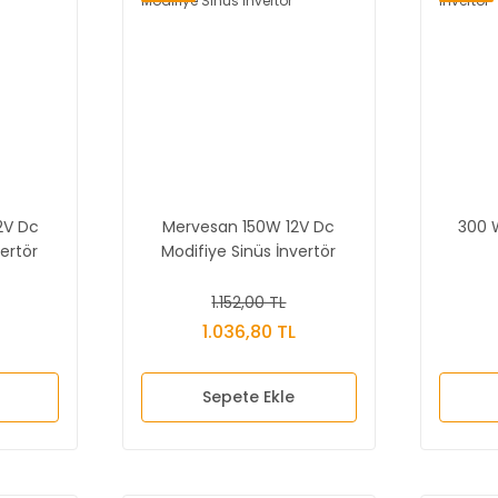
2V Dc
Mervesan 150W 12V Dc
300 
ertör
Modifiye Sinüs İnvertör
1.152,00 TL
1.036,80 TL
Sepete Ekle