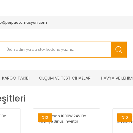
950 TL ve Üstü Tüm Siparişlerinizde KARGO BEDAVA ( HepsiJET
fo@perpaotomasyon.com
KARGO TAKİBİ
ÖLÇÜM VE TEST CİHAZLARI
HAVYA VE LEHİM
şitleri
%10
%10