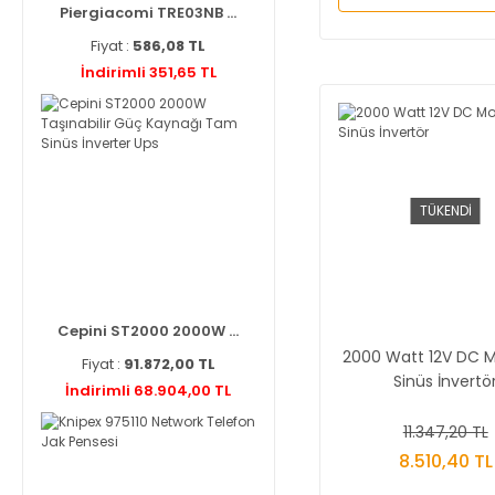
Piergiacomi TRE03NB ...
Fiyat :
586,08 TL
İndirimli 351,65 TL
TÜKENDİ
Cepini ST2000 2000W ...
2000 Watt 12V DC M
Fiyat :
91.872,00 TL
Sinüs İnvertö
İndirimli 68.904,00 TL
11.347,20 TL
8.510,40 TL