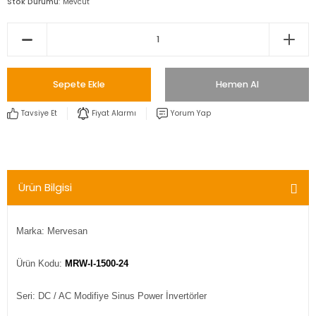
Stok Durumu
Mevcut
Sepete Ekle
Hemen Al
Tavsiye Et
Fiyat Alarmı
Yorum Yap
Ürün Bilgisi
Marka: Mervesan
Ürün Kodu:
MRW-I-1500-24
Seri: DC / AC Modifiye Sinus Power İnvertörler