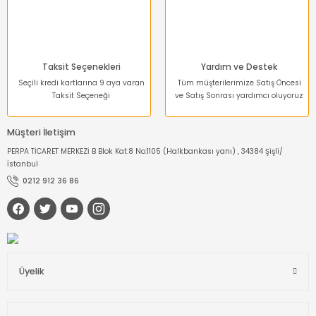
Gönder
Taksit Seçenekleri
Yardım ve Destek
Seçili kredi kartlarına 9 aya varan
Tüm müşterilerimize Satış Öncesi
Taksit Seçeneği
ve Satış Sonrası yardımcı oluyoruz
Müşteri İletişim
PERPA TİCARET MERKEZİ B Blok Kat:8 No:1105 (Halkbankası yanı) , 34384 Şişli/
İstanbul
0212 912 36 86
Üyelik