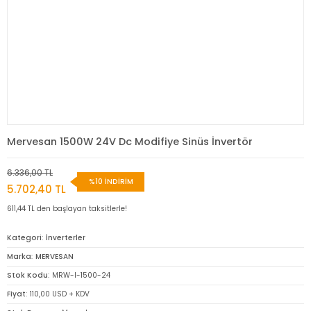
Mervesan 1500W 24V Dc Modifiye Sinüs İnvertör
6.336,00 TL
%10 İNDİRİM
5.702,40 TL
611,44 TL den başlayan taksitlerle!
Kategori
İnverterler
Marka
MERVESAN
Stok Kodu
MRW-I-1500-24
Fiyat
110,00 USD + KDV