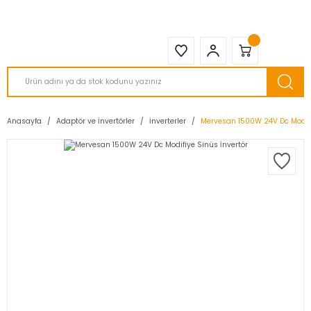
2950 TL ve Üstü Tüm Siparişlerinizde KARGO BEDAVA ( HepsiJET )
Anasayfa
Adaptör ve İnvertörler
İnverterler
Mervesan 1500W 24V Dc Modifi