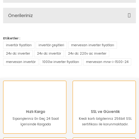
Bu ürüne ilk yorumu siz yapın!
Önerileriniz
Yorum Yaz
Bu ürünün fiyat bilgisi, resim, ürün açıklamalarında ve diğer
konularda yetersiz gördüğünüz noktaları öneri formunu
Etiketler :
kullanarak tarafımıza iletebilirsiniz.
invertör fiyatları
invertör çeşitleri
mervesan inverter fiyatları
Görüş ve önerileriniz için teşekkür ederiz.
24v dc inverter
24v dc invertör
24v dc 220v ac inverter
mervesan invertör
1000w inverter fiyatları
mervesan mrw-i-1500-24
Ürün resmi kalitesiz, bozuk veya görüntülenemiyor.
Ürün açıklamasında eksik bilgiler bulunuyor.
Ürün bilgilerinde hatalar bulunuyor.
Ürün fiyatı diğer sitelerden daha pahalı.
Bu ürüne benzer farklı alternatifler olmalı.
Hızlı Kargo
SSL ve Güvenlik
Siparişleriniz En Geç 24 Saat
Kredi kartı bilgileriniz 256bit SSL
İçerisinde Kargoda
sertifikası ile korunmaktadır.