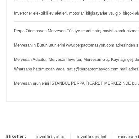
İnvertörler elektrikli ev aletleri, motorlar, bilgisayarlar vs. gibi birçok al
Perpa Otomasyon Mervesan Türkiye resmi satış bayisi olarak hizmet
Mervesan'ın Bütün ürünlerini www.perpaotomasyon.com adresinden satı
Mervesan Adaptör, Mervesan İnvertör, Mervesan Güç Kaynağı çeşitleri
Whatsapp hattımızdan yada satis@perpaotomasyon.com mail adresimiz
Mervesan ürünlerini İSTANBUL PERPA TİCARET MERKEZİNDE bulunan
Bu ürünün fiyat bilgisi, resim, ürün açıklamalarında ve diğer ko
Görüş ve önerileriniz için teşekkür ederiz.
Etiketler :
invertör fiyatları
invertör çeşitleri
mervesan in
Ürün resmi kalitesiz, bozuk veya görüntülenemiyor.