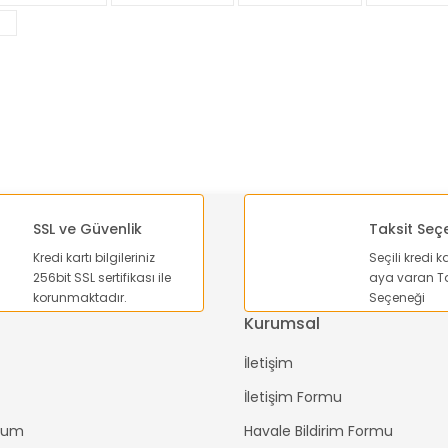
Yorum Yaz
SSL ve Güvenlik
Taksit Seç
Kredi kartı bilgileriniz
Seçili kredi k
Gönder
256bit SSL sertifikası ile
aya varan Ta
korunmaktadır.
Seçeneği
Kurumsal
İletişim
İletişim Formu
ttum
Havale Bildirim Formu