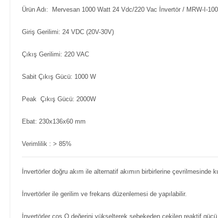
Ürün Adı: Mervesan 1000 Watt 24 Vdc/220 Vac İnvertör / MRW-I-100
Giriş Gerilimi: 24 VDC (20V-30V)
Çıkış Gerilimi: 220 VAC
Sabit Çıkış Gücü: 1000 W
Peak Çıkış Gücü: 2000W
Ebat: 230x136x60 mm
Verimlilik : > 85%
İnvertörler doğru akım ile alternatif akımın birbirlerine çevrilmesinde kul
İnvertörler ile gerilim ve frekans düzenlemesi de yapılabilir.
İnvertörler cos Q değerini yükselterek şebekeden çekilen reaktif gücü a