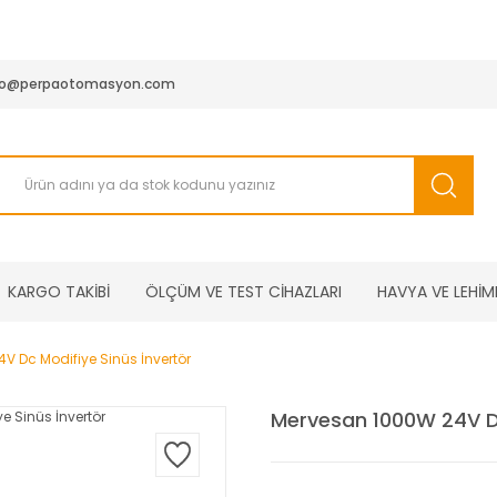
950 TL ve Üstü Tüm Siparişlerinizde KARGO BEDAVA ( HepsiJET
fo@perpaotomasyon.com
KARGO TAKİBİ
ÖLÇÜM VE TEST CİHAZLARI
HAVYA VE LEHİM
V Dc Modifiye Sinüs İnvertör
Mervesan 1000W 24V Dc