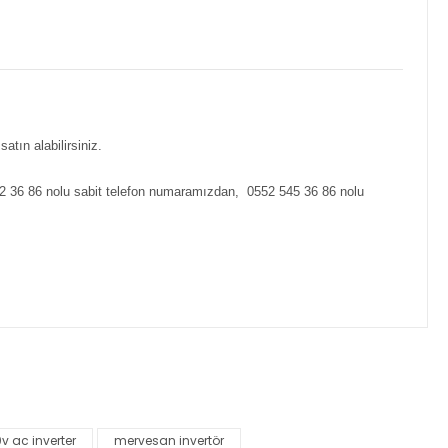
tın alabilirsiniz.
912 36 86 nolu sabit telefon numaramızdan, 0552 545 36 86 nolu
za iletebilirsiniz.
v ac inverter
mervesan invertör