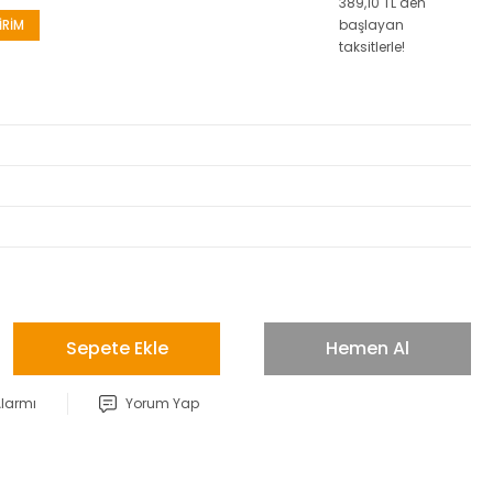
389,10 TL den
İRİM
başlayan
taksitlerle!
Sepete Ekle
Hemen Al
Alarmı
Yorum Yap