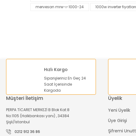
mervesan mrw-ı-1000-24
1000w inverter fiyatları
Ürün açıklamasında eksik bilgiler bulunuyor.
Ürün bilgilerinde hatalar bulunuyor.
Ürün fiyatı diğer sitelerden daha pahalı.
Bu ürüne benzer farklı alternatifler olmalı.
Hızlı Kargo
Siparişleriniz En Geç 24
Saat İçerisinde
Kargoda
Müşteri İletişim
Üyelik
PERPA TİCARET MERKEZİ B Blok Kat:8
Yeni Üyelik
No:1105 (Halkbankası yanı) , 34384
Üye Girişi
Şişli/İstanbul
Şifremi Unu
0212 912 36 86