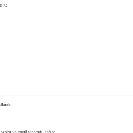
0-24
lanılır.
zaltır ve enerji tasarrufu sağlar.