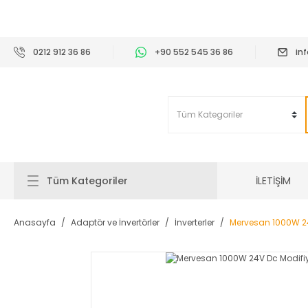
2
0212 912 36 86
+90 552 545 36 86
in
İLETİŞİM
Tüm Kategoriler
Anasayfa
Adaptör ve İnvertörler
İnverterler
Mervesan 1000W 24