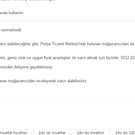
anda kullanılır.
 vermektedir.
n alabileceğiniz gibi, Perpa Ticaret Merkezi'nde bulunan mağazamızdan da sa
ni, geniş stok ve uygun fiyat avantajları ile satın almak için bizimle 0212 
den iletişime geçebilirsiniz.
 mağazamızdan inceleyerek satın alabilirsiniz
nularda yetersiz gördüğünüz noktaları öneri formunu kullanarak tarafımı
Bu ürüne ilk yorumu siz yapın!
verter fiyatları
24v dc inverter
24v dc invertör
24v dc 220