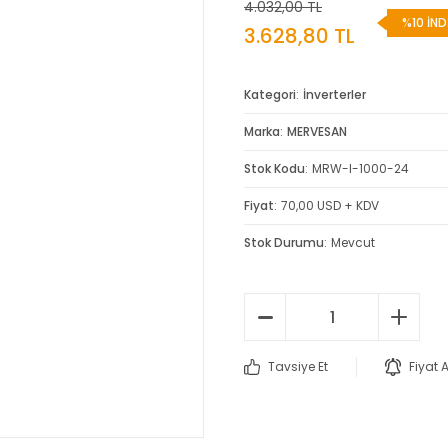
4.032,00 TL
%10 İND
3.628,80 TL
Kategori
İnverterler
Marka
MERVESAN
Stok Kodu
MRW-I-1000-24
Fiyat
70,00 USD + KDV
Stok Durumu
Mevcut
Tavsiye Et
Fiyat 