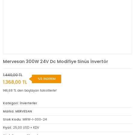
Mervesan 300W 24V Dc Modifiye Sinüs İnvertör
1.440,00 TL
%5 İNDİRİM
1.368,00 TL
146,68 TL den başlayan taksitlerle!
Kategori
İnverterler
Marka
MERVESAN
Stok Kodu
MRW-I-300-24
Fiyat
25,00 USD + KDV