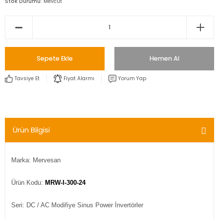
Stok Durumu
Mevcut
Sepete Ekle
Hemen Al
Tavsiye Et
Fiyat Alarmı
Yorum Yap
Ürün Bilgisi
Marka: Mervesan
Ürün Kodu:
MRW-I-300-24
Seri: DC / AC Modifiye Sinus Power İnvertörler