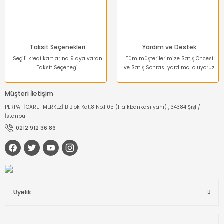
Gönder
Taksit Seçenekleri
Yardım ve Destek
Seçili kredi kartlarına 9 aya varan
Tüm müşterilerimize Satış Öncesi
Taksit Seçeneği
ve Satış Sonrası yardımcı oluyoruz
Müşteri İletişim
PERPA TİCARET MERKEZİ B Blok Kat:8 No:1105 (Halkbankası yanı) , 34384 Şişli/
İstanbul
0212 912 36 86
Üyelik