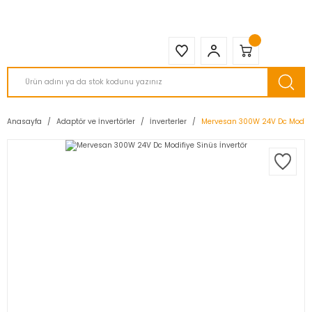
2950 TL ve Üstü Tüm Siparişlerinizde KARGO BEDAVA ( HepsiJET )
Anasayfa
Adaptör ve İnvertörler
İnverterler
Mervesan 300W 24V Dc Modifiy