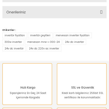
Bu ürüne ilk yorumu siz yapın!
Önerileriniz
Yorum Yaz
Bu ürünün fiyat bilgisi, resim, ürün açıklamalarında ve diğer
konularda yetersiz gördüğünüz noktaları öneri formunu
Etiketler :
kullanarak tarafımıza iletebilirsiniz.
invertör fiyatları
invertör çeşitleri
mervesan inverter fiyatları
Görüş ve önerileriniz için teşekkür ederiz.
300w inverter
mervesan mrw-ı-300-24
24v dc inverter
24v dc invertör
24v dc 220v ac inverter
Ürün resmi kalitesiz, bozuk veya görüntülenemiyor.
Ürün açıklamasında eksik bilgiler bulunuyor.
Ürün bilgilerinde hatalar bulunuyor.
Ürün fiyatı diğer sitelerden daha pahalı.
Bu ürüne benzer farklı alternatifler olmalı.
Hızlı Kargo
SSL ve Güvenlik
Siparişleriniz En Geç 24 Saat
Kredi kartı bilgileriniz 256bit SSL
İçerisinde Kargoda
sertifikası ile korunmaktadır.