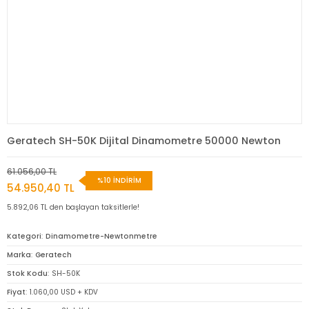
Geratech SH-50K Dijital Dinamometre 50000 Newton
61.056,00 TL
%10 İNDİRİM
54.950,40 TL
5.892,06 TL den başlayan taksitlerle!
Kategori
Dinamometre-Newtonmetre
Marka
Geratech
Stok Kodu
SH-50K
Fiyat
1.060,00 USD + KDV