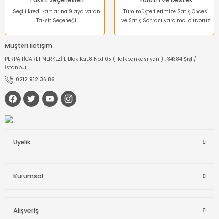
Taksit Seçenekleri
Yardım ve Destek
Seçili kredi kartlarına 9 aya varan
Tüm müşterilerimize Satış Öncesi
Taksit Seçeneği
ve Satış Sonrası yardımcı oluyoruz
Müşteri İletişim
PERPA TİCARET MERKEZİ B Blok Kat:8 No:1105 (Halkbankası yanı) , 34384 Şişli/
İstanbul
0212 912 36 86
Üyelik
Kurumsal
Alışveriş