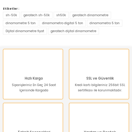
Bu ürünün fiyat bilgisi, resim, ürün açıklamalarında ve diğer
konularda yetersiz gördüğünüz noktaları öneri formunu
Etiketler :
kullanarak tarafımıza iletebilirsiniz.
sh-50k
geratech sh-50k
sh50k
geratech dinamometre
Görüş ve önerileriniz için teşekkür ederiz.
dinamometre 5 ton
dinamometro digital 5 ton
dinamometro 5 ton
Dijital dinamometre fiyat
geratech dijital dinamometre
Ürün resmi kalitesiz, bozuk veya görüntülenemiyor.
Ürün açıklamasında eksik bilgiler bulunuyor.
Ürün bilgilerinde hatalar bulunuyor.
Ürün fiyatı diğer sitelerden daha pahalı.
Bu ürüne benzer farklı alternatifler olmalı.
Hızlı Kargo
SSL ve Güvenlik
Siparişleriniz En Geç 24 Saat
Kredi kartı bilgileriniz 256bit SSL
İçerisinde Kargoda
sertifikası ile korunmaktadır.
Gönder