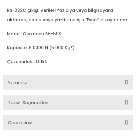
RS-232C çıkışı: Verileri Yazıcıya veya bilgisayara
aktarma, analiz veya yazdırma için "Excel" e kaydetme
Model: Geratech SH-50K
Kapasite: 5 0000 N (5 000 KgF)
Çözünürlük: 0.01kN
Yorumlar
Taksit Seçenekleri
Bu ürüne ilk yorumu siz yapın!
Önerileriniz
Yorum Yaz