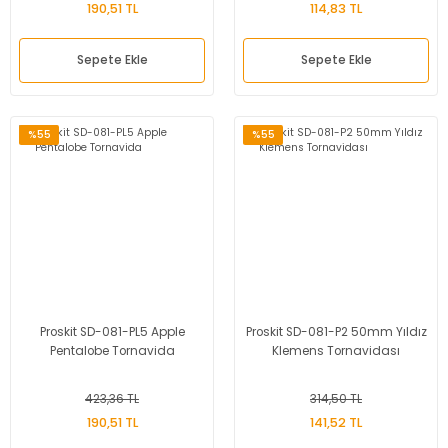
190,51 TL
114,83 TL
Sepete Ekle
Sepete Ekle
%55
%55
Proskit SD-081-PL5 Apple
Proskit SD-081-P2 50mm Yıldız
Pentalobe Tornavida
Klemens Tornavidası
423,36 TL
314,50 TL
190,51 TL
141,52 TL