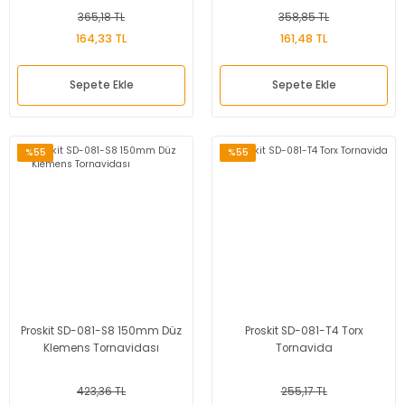
365,18 TL
358,85 TL
164,33 TL
161,48 TL
Sepete Ekle
Sepete Ekle
%55
%55
Proskit SD-081-S8 150mm Düz
Proskit SD-081-T4 Torx
Klemens Tornavidası
Tornavida
423,36 TL
255,17 TL