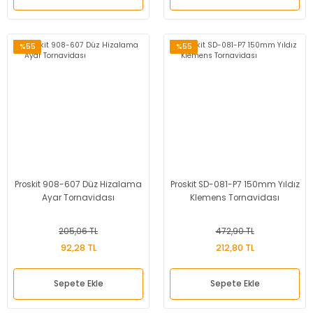
%55
%55
Proskit 908-607 Düz Hizalama
Proskit SD-081-P7 150mm Yıldız
Ayar Tornavidası
Klemens Tornavidası
205,06 TL
472,90 TL
92,28 TL
212,80 TL
Sepete Ekle
Sepete Ekle