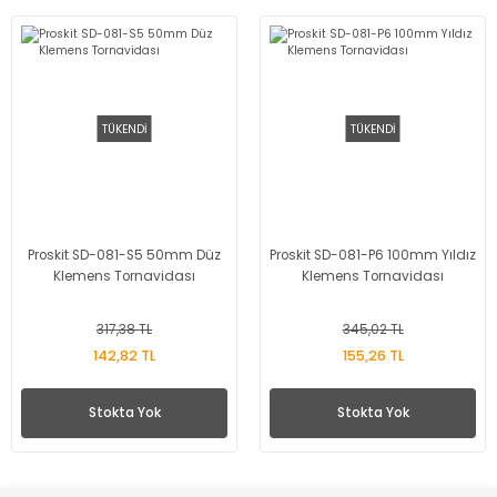
TÜKENDİ
TÜKENDİ
Proskit SD-081-S5 50mm Düz
Proskit SD-081-P6 100mm Yıldız
Klemens Tornavidası
Klemens Tornavidası
317,38 TL
345,02 TL
142,82 TL
155,26 TL
Stokta Yok
Stokta Yok