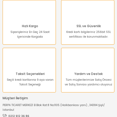
Hızlı Kargo
SSL ve Güvenlik
Siparişleriniz En Geç 24 Saat
Kredi kartı bilgileriniz 256bit SSL
İçerisinde Kargoda
sertifikası ile korunmaktadır.
Taksit Seçenekleri
Yardım ve Destek
Seçili kredi kartlarına 9 aya varan
Tüm müşterilerimize Satış Öncesi
Taksit Seçeneği
ve Satış Sonrası yardımcı oluyoruz
Müşteri İletişim
PERPA TİCARET MERKEZİ B Blok Kat:8 No:1105 (Halkbankası yanı) , 34384 Şişli/
İstanbul
0212 912 36 86