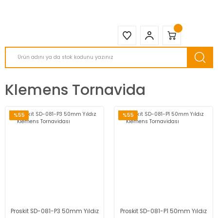
2950 TL ve Üstü Tüm Siparişlerinizde KARGO BEDAVA ( HepsiJET )
Klemens Tornavida
%55
%55
Proskit SD-081-P3 50mm Yıldız
Proskit SD-081-P1 50mm Yıldız