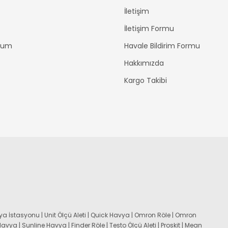
İletişim
İletişim Formu
ttum
Havale Bildirim Formu
Hakkımızda
Kargo Takibi
a İstasyonu | Unit Ölçü Aleti | Quick Havya | Omron Röle | Omron
 Havya | Sunline Havya | Finder Röle | Testo Ölçü Aleti | Proskit | Mean