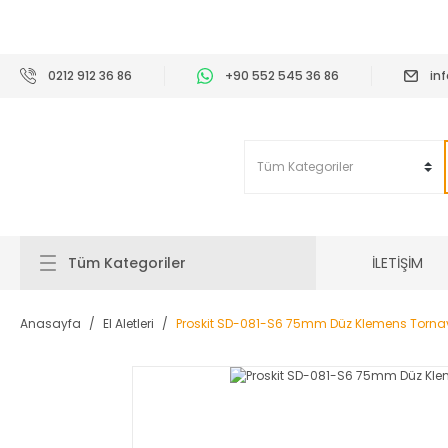
2
0212 912 36 86
+90 552 545 36 86
in
İLETİŞİM
Tüm Kategoriler
Anasayfa
El Aletleri
Proskit SD-081-S6 75mm Düz Klemens Torna