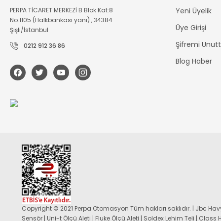
PERPA TİCARET MERKEZİ B Blok Kat:8
Yeni Üyelik
No:1105 (Halkbankası yanı) , 34384
Üye Girişi
Şişli/İstanbul
Şifremi Unu
0212 912 36 86
Blog Haber
Copyright © 2021 Perpa Otomasyon Tüm hakları saklıdır. | Jbc Havy
Sensör | Uni-t Ölçü Aleti | Fluke Ölçü Aleti | Soldex Lehim Teli | Class