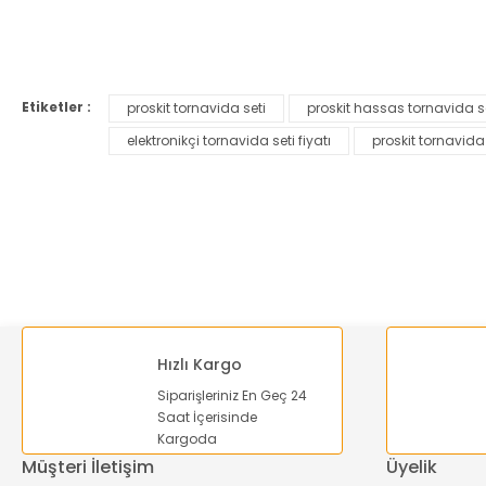
Bu ürünün fiyat bilgisi, resim, ürün açıklamalarında ve diğer ko
Görüş ve önerileriniz için teşekkür ederiz.
Etiketler :
proskit tornavida seti
proskit hassas tornavida s
Ürün resmi kalitesiz, bozuk veya görüntülenemiyor.
elektronikçi tornavida seti fiyatı
proskit tornavida
Ürün açıklamasında eksik bilgiler bulunuyor.
Ürün bilgilerinde hatalar bulunuyor.
Ürün fiyatı diğer sitelerden daha pahalı.
Bu ürüne benzer farklı alternatifler olmalı.
Hızlı Kargo
Siparişleriniz En Geç 24
Saat İçerisinde
Kargoda
Müşteri İletişim
Üyelik