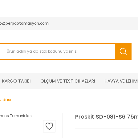
950 TL ve Üstü Tüm Siparişlerinizde KARGO BEDAVA ( HepsiJET
fo@perpaotomasyon.com
KARGO TAKİBİ
ÖLÇÜM VE TEST CİHAZLARI
HAVYA VE LEHİM
vidası
Proskit SD-081-S6 75