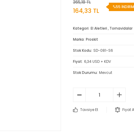
365,18 TL
%55 İNDİRİ
164,33 TL
Kategori
El Aletleri
,
Tornavidalar
Marka
Proskit
Stok Kodu
SD-081-S6
Fiyat
6,34 USD + KDV
Stok Durumu
Mevcut
Tavsiye Et
Fiyat 