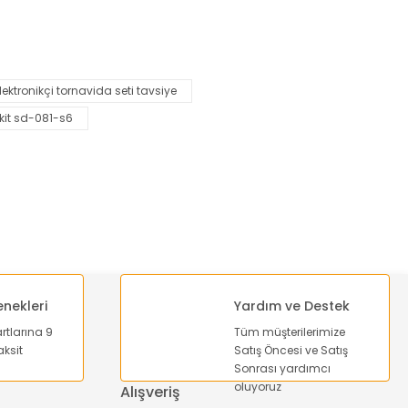
za iletebilirsiniz.
lektronikçi tornavida seti tavsiye
kit sd-081-s6
enekleri
Yardım ve Destek
artlarına 9
Tüm müşterilerimize
ksit
Satış Öncesi ve Satış
Sonrası yardımcı
oluyoruz
Alışveriş