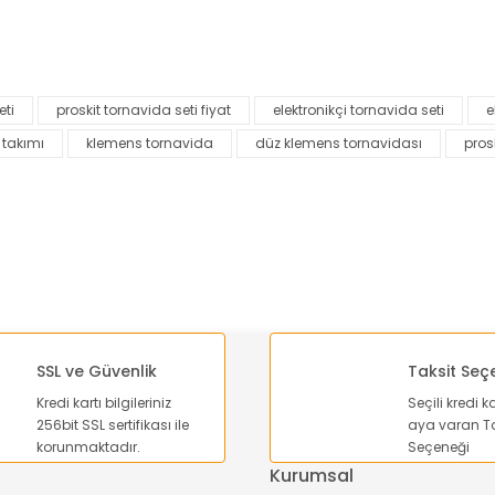
nularda yetersiz gördüğünüz noktaları öneri formunu kullanarak tarafımı
Bu ürüne ilk yorumu siz yapın!
eti
proskit tornavida seti fiyat
elektronikçi tornavida seti
e
Yorum Yaz
 takımı
klemens tornavida
düz klemens tornavidası
pros
SSL ve Güvenlik
Taksit Seç
Kredi kartı bilgileriniz
Seçili kredi k
Gönder
256bit SSL sertifikası ile
aya varan Ta
korunmaktadır.
Seçeneği
Kurumsal