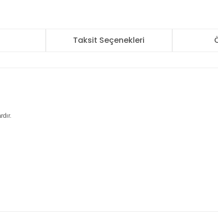
r
Taksit Seçenekleri
Ö
ardır.