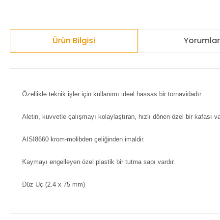
Ürün Bilgisi
Yorumla
Özellikle teknik işler için kullanımı ideal hassas bir tornavidadır.
Aletin, kuvvetle çalışmayı kolaylaştıran, hızlı dönen özel bir kafası v
AISI8660 krom-molibden çeliğinden imaldir.
Kaymayı engelleyen özel plastik bir tutma sapı vardır.
Düz Uç (2.4 x 75 mm)