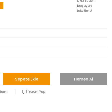
17,62 TL den
M
başlayan
taksitlerle!
Sepete Ekle
Hemen Al
Alarmı
Yorum Yap