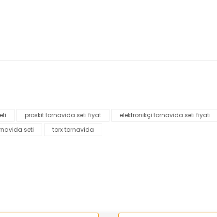
nularda yetersiz gördüğünüz noktaları öneri formunu kullanarak tarafımı
Bu ürüne ilk yorumu siz yapın!
eti
proskit tornavida seti fiyat
elektronikçi tornavida seti fiyatı
Yorum Yaz
ornavida seti
torx tornavida