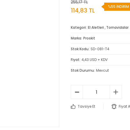
255,17 TL
%55 İNDİRİM
114,83 TL
Kategori
El Aletleri
,
Tornavidalar
Marka
Proskit
Stok Kodu
SD-081-T4
Fiyat
4,43 USD + KDV
Stok Durumu
Mevcut
Tavsiye Et
Fiyat 