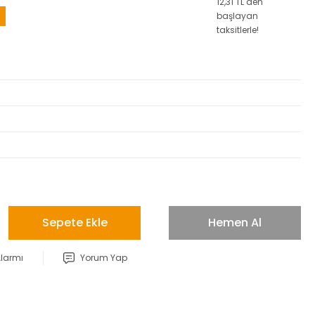
12,31 TL den
başlayan
taksitlerle!
Sepete Ekle
Hemen Al
Alarmı
Yorum Yap