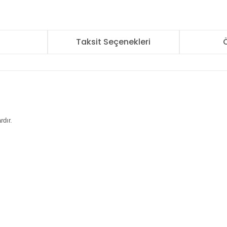
r
Taksit Seçenekleri
Ö
ardır.