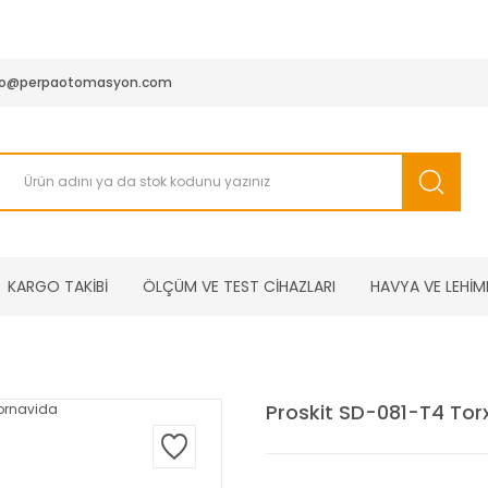
950 TL ve Üstü Tüm Siparişlerinizde KARGO BEDAVA ( HepsiJET
fo@perpaotomasyon.com
KARGO TAKİBİ
ÖLÇÜM VE TEST CİHAZLARI
HAVYA VE LEHİM
Proskit SD-081-T4 Tor