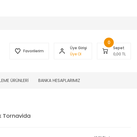
 )
0
Üye Girişi
Sepet
Favorilerim
Üye Ol
0,00 TL
LEME ÜRÜNLERİ
BANKA HESAPLARIMIZ
x Tornavida