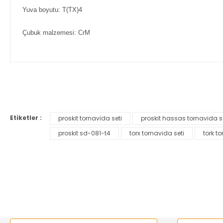
Yuva boyutu: T(TX)4
Çubuk malzemesi: CrM
Bu ürünün fiyat bilgisi, resim, ürün açıklamalarında ve diğer ko
Görüş ve önerileriniz için teşekkür ederiz.
Etiketler :
proskit tornavida seti
proskit hassas tornavida s
Ürün resmi kalitesiz, bozuk veya görüntülenemiyor.
proskit sd-081-t4
torx tornavida seti
tork t
Ürün açıklamasında eksik bilgiler bulunuyor.
Ürün bilgilerinde hatalar bulunuyor.
Ürün fiyatı diğer sitelerden daha pahalı.
Bu ürüne benzer farklı alternatifler olmalı.