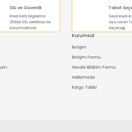
SSL ve Güvenlik
Taksit Seç
Kredi kartı bilgileriniz
Seçili kredi k
Gönder
256bit SSL sertifikası ile
aya varan Ta
korunmaktadır.
Seçeneği
Kurumsal
İletişim
İletişim Formu
ttum
Havale Bildirim Formu
Hakkımızda
Kargo Takibi