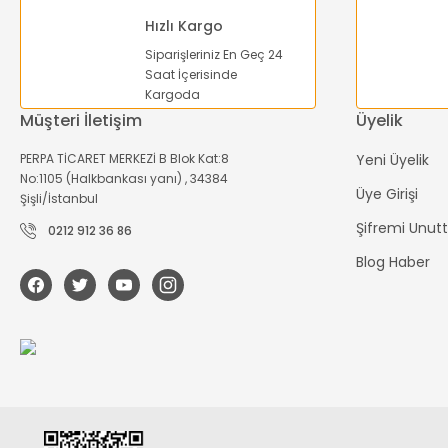
Hızlı Kargo
Siparişleriniz En Geç 24
Saat İçerisinde
Kargoda
Müşteri İletişim
Üyelik
PERPA TİCARET MERKEZİ B Blok Kat:8
Yeni Üyelik
No:1105 (Halkbankası yanı) , 34384
Üye Girişi
Şişli/İstanbul
Şifremi Unu
0212 912 36 86
Blog Haber