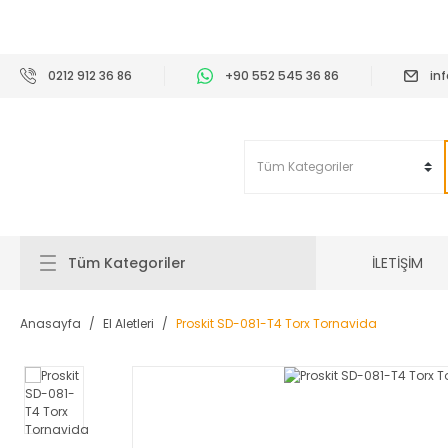
2
0212 912 36 86
+90 552 545 36 86
in
İLETİŞİM
Tüm Kategoriler
Anasayfa
El Aletleri
Proskit SD-081-T4 Torx Tornavida