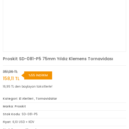
Proskit SD-081-P5 75mm Yıldız Klemens Tornavidası
351,36 TL
%55 İNDİRİM
158,11 TL
16,95 TL den başlayan taksitlerle!
Kategori
El Aletleri
,
Tornavidalar
Marka
Proskit
Stok Kodu
SD-081-P5
Fiyat
6,10 USD + KDV