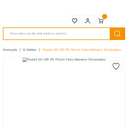
2950 TL ve Üstü Tüm Siparişlerinizde KARGO BEDAVA ( HepsiJET )
Anasayfa
El Aletleri
Proskit SD-081-P5 75mm Yıldız Klemens Tornavidası