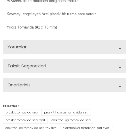
AISI8660 krom-molibden çeliğinden imaldir.
Kaymayı engelleyen özel plastik bir tutma sapı vardır.
Yıldız Tornavida (#1 x 75 mm)
Yorumlar
Taksit Seçenekleri
Bu ürüne ilk yorumu siz yapın!
Önerileriniz
Yorum Yaz
Bu ürünün fiyat bilgisi, resim, ürün açıklamalarında ve diğer
konularda yetersiz gördüğünüz noktaları öneri formunu
Etiketler :
kullanarak tarafımıza iletebilirsiniz.
proskit tornavida seti
proskit hassas tornavida seti
Görüş ve önerileriniz için teşekkür ederiz.
proskit tornavida seti fiyat
elektronikçi tornavida seti
elektronikçi tornavida seti tavsiye
elektronikçi tornavida seti fiyatı