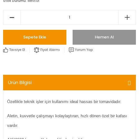
Stok Durumu
Mevcut
Sepete Ekle
Hemen Al
Tavsiye Et
Fiyat Alarmı
Yorum Yap
Ürün Bilgisi
Özellikle teknik işler için kullanımı ideal hassas bir tornavidadır.
Aletin, kuvvetle çalışmayı kolaylaştıran, hızlı dönen özel bir kafası
vardır.