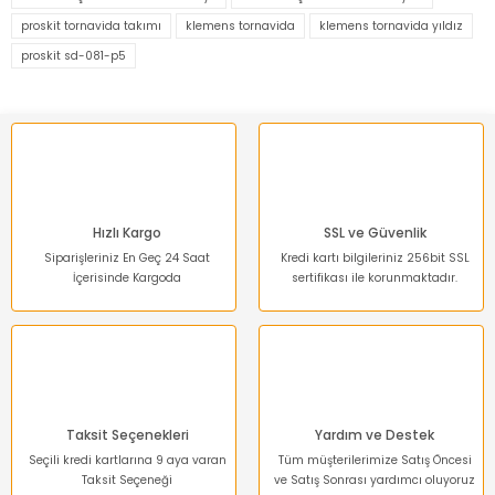
Ürün resmi kalitesiz, bozuk veya görüntülenemiyor.
proskit tornavida takımı
klemens tornavida
klemens tornavida yıldız
Ürün açıklamasında eksik bilgiler bulunuyor.
proskit sd-081-p5
Ürün bilgilerinde hatalar bulunuyor.
Ürün fiyatı diğer sitelerden daha pahalı.
Bu ürüne benzer farklı alternatifler olmalı.
Hızlı Kargo
SSL ve Güvenlik
Siparişleriniz En Geç 24 Saat
Kredi kartı bilgileriniz 256bit SSL
İçerisinde Kargoda
sertifikası ile korunmaktadır.
Gönder
Taksit Seçenekleri
Yardım ve Destek
Seçili kredi kartlarına 9 aya varan
Tüm müşterilerimize Satış Öncesi
Taksit Seçeneği
ve Satış Sonrası yardımcı oluyoruz