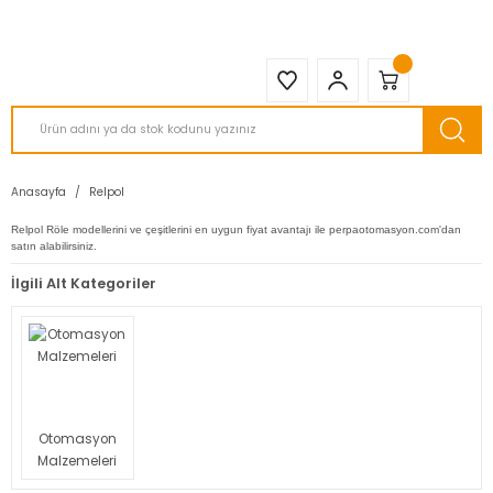
2950 TL ve Üstü Tüm Siparişlerinizde KARGO BEDAVA ( HepsiJET )
Anasayfa
Relpol
Relpol Röle modellerini ve çeşitlerini en uygun fiyat avantajı ile perpaotomasyon.com'dan
satın alabilirsiniz.
İlgili Alt Kategoriler
Otomasyon
Malzemeleri