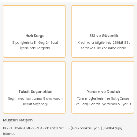
Hızlı Kargo
SSL ve Güvenlik
Siparişleriniz En Geç 24 Saat
Kredi kartı bilgileriniz 256bit SSL
İçerisinde Kargoda
sertifikası ile korunmaktadır.
Taksit Seçenekleri
Yardım ve Destek
Seçili kredi kartlarına 9 aya varan
Tüm müşterilerimize Satış Öncesi
Taksit Seçeneği
ve Satış Sonrası yardımcı oluyoruz
Müşteri İletişim
PERPA TİCARET MERKEZİ B Blok Kat:8 No:1105 (Halkbankası yanı) , 34384 Şişli/
İstanbul