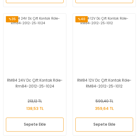
%35
%40
RM84 24V Dc Çift Kontak Röle-
RM84 12V Dc Çift Kontak Röle-
Rm84-2012-25-1024
RM84-2012-25-1012
213,12 TL
599,40 TL
138,53 TL
359,64 TL
Sepete Ekle
Sepete Ekle