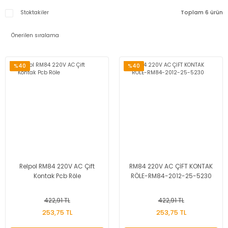
Stoktakiler
Toplam 6 ürün
%40
%40
Relpol RM84 220V AC Çift
RM84 220V AC ÇİFT KONTAK
Kontak Pcb Röle
RÖLE-RM84-2012-25-5230
422,91 TL
422,91 TL
253,75 TL
253,75 TL