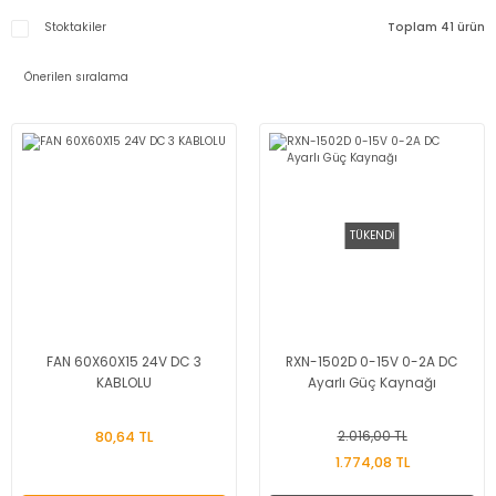
Stoktakiler
Toplam 41 ürün
TÜKENDİ
FAN 60X60X15 24V DC 3
RXN-1502D 0-15V 0-2A DC
KABLOLU
Ayarlı Güç Kaynağı
80,64 TL
2.016,00 TL
1.774,08 TL