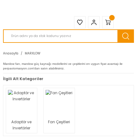
2950 TL ve Üstü Tüm Siparişlerinizde KARGO BEDAVA ( HepsiJET )
Anasayfa
MARXLOW
Marxlow fan, marxlow güç kaynağı modellerini ve çeşitlerini en uygun fiyat avantajı ile
perpaotomasyon.com'dan satın alabilirsiniz.
İlgili Alt Kategoriler
Adaptör ve
Fan Çeşitleri
İnvertörler