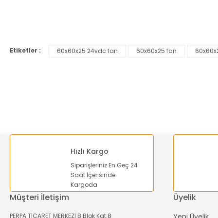
Bu ürünün fiyat bilgisi, resim, ürün açıklamalarında ve diğer ko
Görüş ve önerileriniz için teşekkür ederiz.
Etiketler :
60x60x25 24vdc fan
60x60x25 fan
60x60x
Ürün resmi kalitesiz, bozuk veya görüntülenemiyor.
Ürün açıklamasında eksik bilgiler bulunuyor.
Ürün bilgilerinde hatalar bulunuyor.
Ürün fiyatı diğer sitelerden daha pahalı.
Bu ürüne benzer farklı alternatifler olmalı.
Hızlı Kargo
Siparişleriniz En Geç 24
Saat İçerisinde
Kargoda
Müşteri İletişim
Üyelik
PERPA TİCARET MERKEZİ B Blok Kat:8
Yeni Üyelik