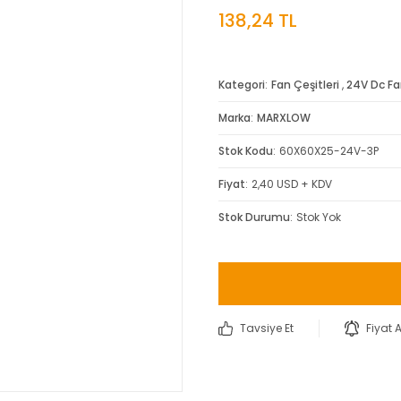
138,24 TL
Kategori
Fan Çeşitleri
,
24V Dc F
Marka
MARXLOW
Stok Kodu
60X60X25-24V-3P
Fiyat
2,40 USD + KDV
Stok Durumu
Stok Yok
Tavsiye Et
Fiyat 