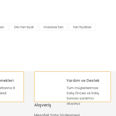
za iletebilirsiniz.
fan
24v fan fiyat
marxlow fan
fan fiyatları
enekleri
Yardım ve Destek
artlarına 9
Tüm müşterilerimize
ksit
Satış Öncesi ve Satış
Sonrası yardımcı
oluyoruz
Alışveriş
Mesafeli Satış Sözleşmesi