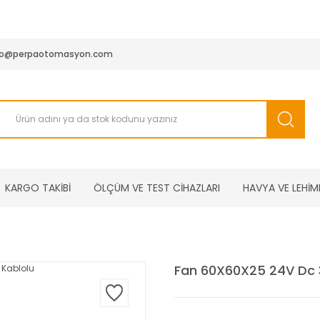
950 TL ve Üstü Tüm Siparişlerinizde KARGO BEDAVA ( HepsiJET
fo@perpaotomasyon.com
KARGO TAKİBİ
ÖLÇÜM VE TEST CİHAZLARI
HAVYA VE LEHİM
Fan 60X60X25 24V Dc 