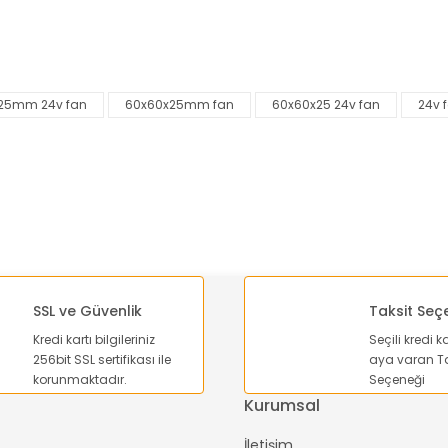
nularda yetersiz gördüğünüz noktaları öneri formunu kullanarak tarafımı
Bu ürüne ilk yorumu siz yapın!
25mm 24v fan
60x60x25mm fan
60x60x25 24v fan
24v 
Yorum Yaz
SSL ve Güvenlik
Taksit Seç
Kredi kartı bilgileriniz
Seçili kredi k
256bit SSL sertifikası ile
aya varan Ta
Gönder
korunmaktadır.
Seçeneği
Kurumsal
İletişim