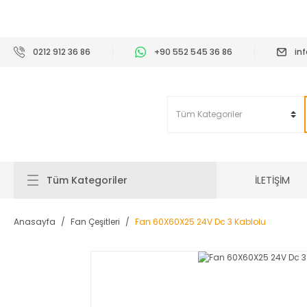
2
0212 912 36 86
+90 552 545 36 86
in
İLETİŞİM
Tüm Kategoriler
Anasayfa
Fan Çeşitleri
Fan 60X60X25 24V Dc 3 Kablolu