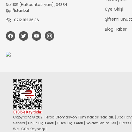
No:1105 (Halkbankası yanı) , 34384
Üye Girişi
Şişli/İstanbul
Şifremi Unu
0212 912 36 86
Blog Haber
Copyright © 2021 Perpa Otomasyon Tüm hakları saklıdır. | Jbc Havy
Sensör | Uni-t Ölçü Aleti | Fluke Ölçü Aleti | Soldex Lehim Teli | Class
Well Güç Kaynağı |