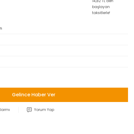
14,82 TL den
başlayan
taksitlerle!
an
Gelince Haber Ver
Alarmı
Yorum Yap