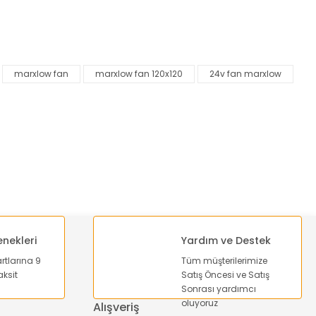
za iletebilirsiniz.
marxlow fan
marxlow fan 120x120
24v fan marxlow
enekleri
Yardım ve Destek
artlarına 9
Tüm müşterilerimize
ksit
Satış Öncesi ve Satış
Sonrası yardımcı
oluyoruz
Alışveriş