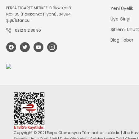
PERPA TİCARET MERKEZİ B Blok Kat:8
Yeni Üyelik
No:1105 (Halkbankası yanı) , 34384
Üye Girişi
Şişli/İstanbul
Şifremi Unu
0212 912 36 86
Blog Haber
Copyright © 2021 Perpa Otomasyon Tüm hakları saklıdır. | Jbc Havy
Sensör | Uni-t Ölçü Aleti | Fluke Ölçü Aleti | Soldex Lehim Teli | Class