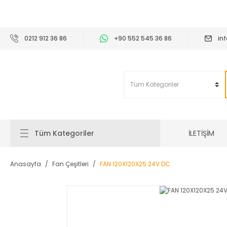
2
0212 912 36 86
+90 552 545 36 86
in
İLETİŞİM
Tüm Kategoriler
Anasayfa
Fan Çeşitleri
FAN 120X120X25 24V DC