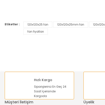
Bu ürünün fiyat bilgisi, resim, ürün açıklamalarında ve diğer ko
Görüş ve önerileriniz için teşekkür ederiz.
Etiketler :
120x120x25 fan
120x120x25mm fan
120x120x
Ürün resmi kalitesiz, bozuk veya görüntülenemiyor.
fan fiyatları
Ürün açıklamasında eksik bilgiler bulunuyor.
Ürün bilgilerinde hatalar bulunuyor.
Ürün fiyatı diğer sitelerden daha pahalı.
Bu ürüne benzer farklı alternatifler olmalı.
Hızlı Kargo
Siparişleriniz En Geç 24
Saat İçerisinde
Kargoda
Müşteri İletişim
Üyelik