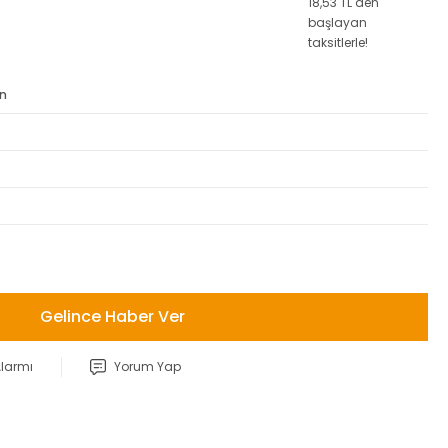
18,53 TL den
başlayan
taksitlerle!
an
Gelince Haber Ver
Alarmı
Yorum Yap