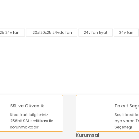
nularda yetersiz gördüğünüz noktaları öneri formunu kullanarak tarafımı
Bu ürüne ilk yorumu siz yapın!
25 24v fan
120x120x25 24vdc fan
24v fan fiyat
24v fan
Yorum Yaz
SSL ve Güvenlik
Taksit Seç
Kredi kartı bilgileriniz
Seçili kredi k
Gönder
256bit SSL sertifikası ile
aya varan Ta
korunmaktadır.
Seçeneği
Kurumsal