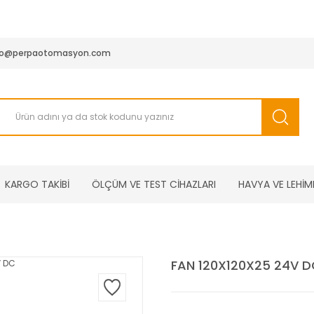
950 TL ve Üstü Tüm Siparişlerinizde KARGO BEDAVA ( HepsiJET
fo@perpaotomasyon.com
KARGO TAKİBİ
ÖLÇÜM VE TEST CİHAZLARI
HAVYA VE LEHİM
FAN 120X120X25 24V D