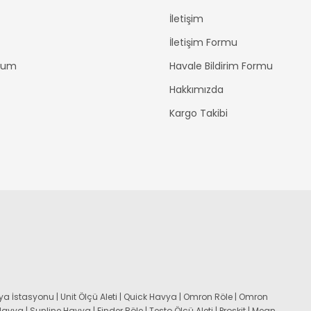
İletişim
İletişim Formu
ttum
Havale Bildirim Formu
Hakkımızda
Kargo Takibi
a İstasyonu | Unit Ölçü Aleti | Quick Havya | Omron Röle | Omron
 Havya | Sunline Havya | Finder Röle | Testo Ölçü Aleti | Proskit | Mean