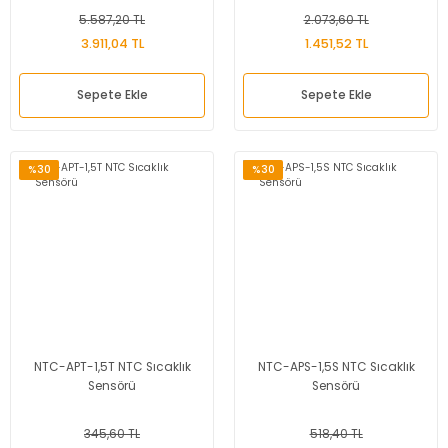
5.587,20 TL
2.073,60 TL
3.911,04 TL
1.451,52 TL
Sepete Ekle
Sepete Ekle
%30
%30
NTC-APT-1,5T NTC Sıcaklık
NTC-APS-1,5S NTC Sıcaklık
Sensörü
Sensörü
345,60 TL
518,40 TL