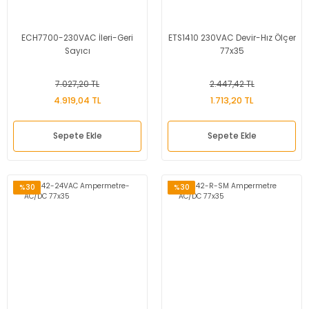
ECH7700-230VAC İleri-Geri
ETS1410 230VAC Devir-Hız Ölçer
Sayıcı
77x35
7.027,20 TL
2.447,42 TL
4.919,04 TL
1.713,20 TL
Sepete Ekle
Sepete Ekle
%30
%30