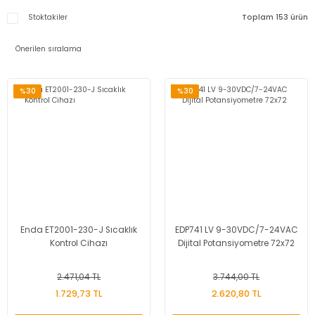
Stoktakiler
Toplam 153 ürün
%30
%30
Enda ET2001-230-J Sıcaklık
EDP741 LV 9-30VDC/7-24VAC
Kontrol Cihazı
Dijital Potansiyometre 72x72
2.471,04 TL
3.744,00 TL
1.729,73 TL
2.620,80 TL