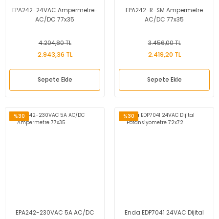
EPA242-24VAC Ampermetre-
EPA242-R-SM Ampermetre
AC/DC 77x35
AC/DC 77x35
4.204,80 TL
3.456,00 TL
2.943,36 TL
2.419,20 TL
Sepete Ekle
Sepete Ekle
%30
%30
EPA242-230VAC 5A AC/DC
Enda EDP7041 24VAC Dijital