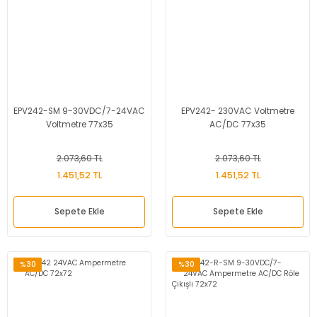
EPV242-SM 9-30VDC/7-24VAC
EPV242- 230VAC Voltmetre
Voltmetre 77x35
AC/DC 77x35
2.073,60 TL
2.073,60 TL
1.451,52 TL
1.451,52 TL
Sepete Ekle
Sepete Ekle
%30
%30