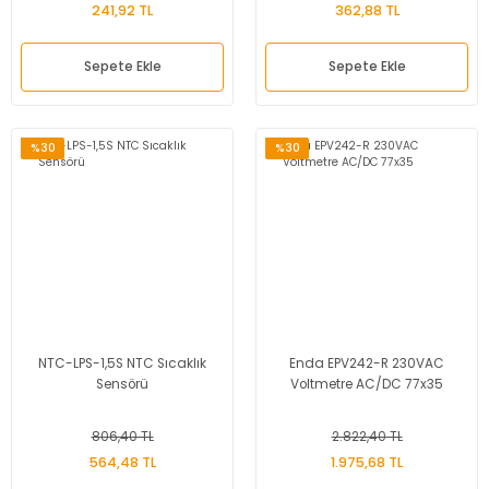
241,92 TL
362,88 TL
Sepete Ekle
Sepete Ekle
%30
%30
NTC-LPS-1,5S NTC Sıcaklık
Enda EPV242-R 230VAC
Sensörü
Voltmetre AC/DC 77x35
806,40 TL
2.822,40 TL
564,48 TL
1.975,68 TL