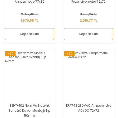
Ampermetre 77x35
Potansiyometre 72x72
2.822,40 TL
3.738,24 TL
1.975,68 TL
2.616,77 TL
Sepete Ekle
Sepete Ekle
%30
%30
ESHT-102 Nem Ve Sıcaklık
EPA742 230VAC Ampermetre
Sensörü Duvar Montajlı Tip
AC/DC 72x72
50mm