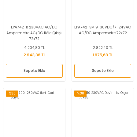
EPA742-R 230VAC AC/DC
EPA742-SM 9-30VDC/7-24VAC
Ampermetre AC/DC Röle Çıkışlı
AC/DC Ampermetre 72x72
72x72
4.204,80 TL
2.822,40 TL
2.943,36 TL
1.975,68 TL
Sepete Ekle
Sepete Ekle
%30
%30