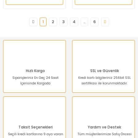
1
2
3
4
..
6
Hızlı Kargo
SSL ve Güvenlik
Siparişleriniz En Geç 24 Saat
Kredi kartı bilgileriniz 256bit SSL
İçerisinde Kargoda
sertifikası ile korunmaktadır.
Taksit Seçenekleri
Yardım ve Destek
Seçili kredi kartlarına 9 aya varan
Tüm müşterilerimize Satış Öncesi