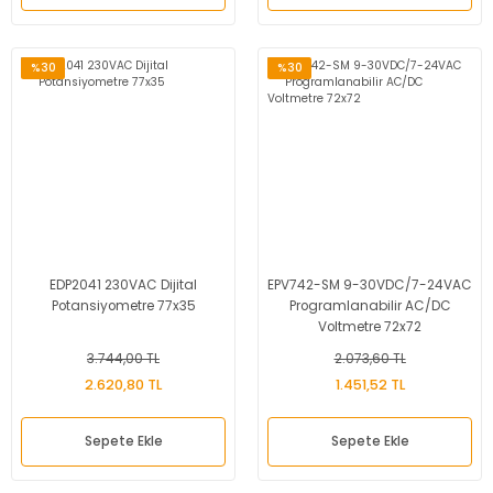
%30
%30
EDP2041 230VAC Dijital
EPV742-SM 9-30VDC/7-24VAC
Potansiyometre 77x35
Programlanabilir AC/DC
Voltmetre 72x72
3.744,00 TL
2.073,60 TL
2.620,80 TL
1.451,52 TL
Sepete Ekle
Sepete Ekle