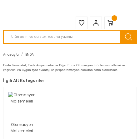
2950 TL ve Üstü Tüm Siparişlerinizde KARGO BEDAVA ( HepsiJET )
Anasayfa
ENDA
Enda Termostat, Enda Ampermetre ve Diğer Enda Otomasyon ürünleri modellerini ve
çeşitlerini en uygun fiyat avantajı ile perpaotomasyon.com'dan satın alabilirsiniz.
İlgili Alt Kategoriler
Otomasyon
Malzemeleri