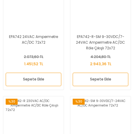
EPA742 24VAC Ampermetre
EPA742-R-SM 9-30VDC/7-
AC/DC 72x72
24VAC Ampermetre AC/DC
Röle Çıkışlı 72x72
2.073,60 TL
4.204,80 TL
1.451,52 TL
2.943,36 TL
Sepete Ekle
Sepete Ekle
%30
%30