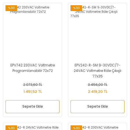
%30
%30
EPV742 230VAC Voltmetre
EPV242-R-SM 9-30VDC/7-
Programlanabilir 72x72
24VAC Voltmetre Röle Çıkışlı
77x35
2.073,60 TL
3.456,00 TL
1.451,52 TL
2.419,20 TL
Sepete Ekle
Sepete Ekle
%30
%30