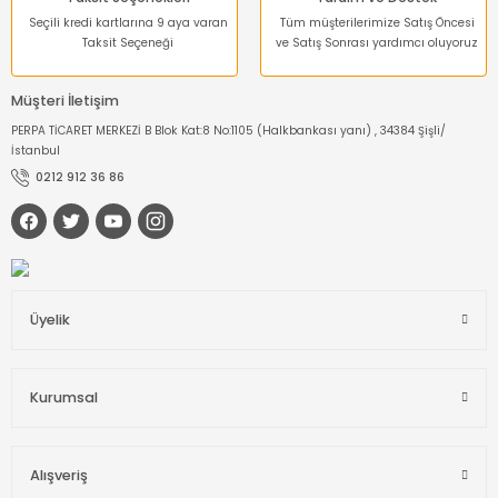
Seçili kredi kartlarına 9 aya varan
Tüm müşterilerimize Satış Öncesi
Taksit Seçeneği
ve Satış Sonrası yardımcı oluyoruz
Müşteri İletişim
PERPA TİCARET MERKEZİ B Blok Kat:8 No:1105 (Halkbankası yanı) , 34384 Şişli/
İstanbul
0212 912 36 86
Üyelik
Kurumsal
Alışveriş