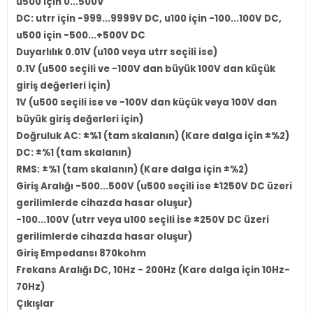
u500 için 0...500V
DC: utrr için -999...9999V DC, u100 için -100...100V DC,
u500 için -500...+500V DC
Duyarlılık 0.01V (u100 veya utrr seçili ise)
0.1V (u500 seçili ve -100V dan büyük 100V dan küçük
giriş değerleri için)
1V (u500 seçili ise ve -100V dan küçük veya 100V dan
büyük giriş değerleri için)
Doğruluk AC: ±%1 (tam skalanın) (Kare dalga için ±%2)
DC: ±%1 (tam skalanın)
RMS: ±%1 (tam skalanın) (Kare dalga için ±%2)
Giriş Aralığı -500...500V (u500 seçili ise ±1250V DC üzeri
gerilimlerde cihazda hasar oluşur)
-100...100V (utrr veya u100 seçili ise ±250V DC üzeri
gerilimlerde cihazda hasar oluşur)
Giriş Empedansı 870kohm
Frekans Aralığı DC, 10Hz - 200Hz (Kare dalga için 10Hz-
70Hz)
Çıkışlar