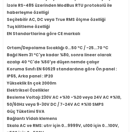
İzole RS-485 üzerinden ModBus RTU protokolü ile
haberleşme özelligi
Seçilebilir AC, DC veya True RMS ölçme özelliği
Tuş kilitleme özelliği
EN Standartlarina göre CE markalı
Ortam/Depolama Sıcaklığı 0...50 ºC / -25...70 ºC
Bağıl Nem 31 ºC'ye kadar %80, sonra lineer olarak
azalıp 40 ºC'de %50'ye düşen nemde çalışır
Koruma Sınıfı EN 60529 standardına göre Ön panel :
IP65, Arka panel : IP20
Yükseklik En çok 2000m
Elektriksel Özellikler
Besleme Voltajı 230V AC +%10 -%20 veya 24V AC ±%10,
50/60Hz veya 9-30V DC / 7-24V AC ±%10 SMPS
Güç Tüketimi 5VA
Bağlantı Vidalı klemens
Skala AC ve RMS: utrr için 0...9999V, u100 için 0...100V,