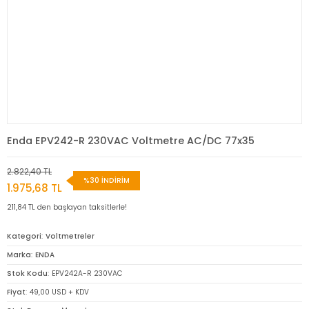
Enda EPV242-R 230VAC Voltmetre AC/DC 77x35
2.822,40 TL
%30 İNDİRİM
1.975,68 TL
211,84 TL den başlayan taksitlerle!
Kategori
Voltmetreler
Marka
ENDA
Stok Kodu
EPV242A-R 230VAC
Fiyat
49,00 USD + KDV