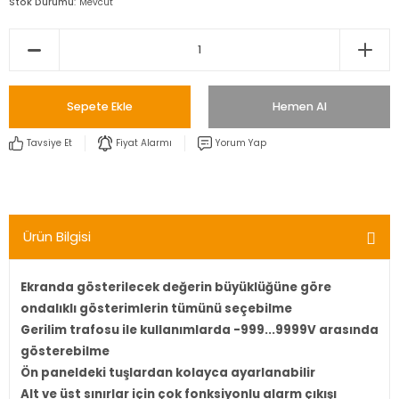
Stok Durumu
Mevcut
Sepete Ekle
Hemen Al
Tavsiye Et
Fiyat Alarmı
Yorum Yap
Ürün Bilgisi
Ekranda gösterilecek değerin büyüklüğüne göre
ondalıklı gösterimlerin tümünü seçebilme
Gerilim trafosu ile kullanımlarda -999...9999V arasında
gösterebilme
Ön paneldeki tuşlardan kolayca ayarlanabilir
Alt ve üst sınırlar için çok fonksiyonlu alarm çıkışı