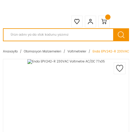
2950 TL ve Üstü Tüm Siparişlerinizde KARGO BEDAVA ( HepsiJET )
Anasayfa
Otomasyon Malzemeleri
Voltmetreler
Enda EPV242-R 230VAC V