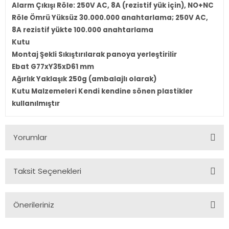
Alarm Çıkışı Röle: 250V AC, 8A (rezistif yük için), NO+NC
Röle Ömrü Yüksüz 30.000.000 anahtarlama; 250V AC,
8A rezistif yükte 100.000 anahtarlama
Kutu
Montaj Şekli Sıkıştırılarak panoya yerleştirilir
Ebat G77xY35xD61 mm
Ağırlık Yaklaşık 250g (ambalajlı olarak)
Kutu Malzemeleri Kendi kendine sönen plastikler
kullanılmıştır
Yorumlar
Taksit Seçenekleri
Bu ürüne ilk yorumu siz yapın!
Önerileriniz
Yorum Yaz