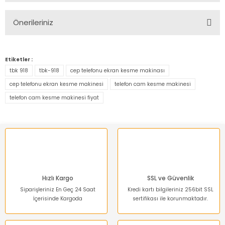
Önerileriniz
Yorum Yaz
Bu ürünün fiyat bilgisi, resim, ürün açıklamalarında ve diğer
konularda yetersiz gördüğünüz noktaları öneri formunu
Etiketler :
kullanarak tarafımıza iletebilirsiniz.
tbk 918
tbk-918
cep telefonu ekran kesme makinası
Görüş ve önerileriniz için teşekkür ederiz.
cep telefonu ekran kesme makinesi
telefon cam kesme makinesi
telefon cam kesme makinesi fiyat
Ürün resmi kalitesiz, bozuk veya görüntülenemiyor.
Ürün açıklamasında eksik bilgiler bulunuyor.
Ürün bilgilerinde hatalar bulunuyor.
Ürün fiyatı diğer sitelerden daha pahalı.
Bu ürüne benzer farklı alternatifler olmalı.
Hızlı Kargo
SSL ve Güvenlik
Siparişleriniz En Geç 24 Saat
Kredi kartı bilgileriniz 256bit SSL
İçerisinde Kargoda
sertifikası ile korunmaktadır.