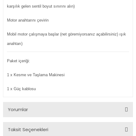
karşılık gelen sentil boyut sınırını alın)
Motor anahtarını çevirin
Mobil motor çalışmaya başlar (net göremiyorsanız açabilirsiniz) ışık
anahtarı)
Paket içeriği:
1 x Kesme ve Taşlama Makinesi
1 x Güç kablosu
Yorumlar
Taksit Seçenekleri
Bu ürüne ilk yorumu siz yapın!