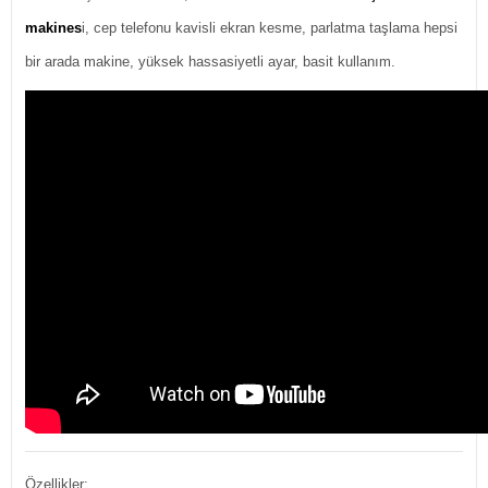
makines
i, cep telefonu kavisli ekran kesme, parlatma taşlama hepsi
bir arada makine, yüksek hassasiyetli ayar, basit kullanım.
Özellikler: