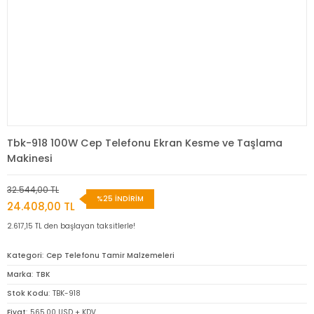
Tbk-918 100W Cep Telefonu Ekran Kesme ve Taşlama
Makinesi
32.544,00 TL
%25 İNDİRİM
24.408,00 TL
2.617,15 TL den başlayan taksitlerle!
Kategori
Cep Telefonu Tamir Malzemeleri
Marka
TBK
Stok Kodu
TBK-918
Fiyat
565,00 USD + KDV