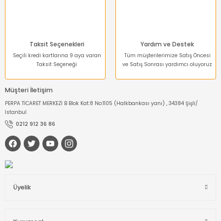
Gönder
Taksit Seçenekleri
Yardım ve Destek
Seçili kredi kartlarına 9 aya varan
Tüm müşterilerimize Satış Öncesi
Taksit Seçeneği
ve Satış Sonrası yardımcı oluyoruz
Müşteri İletişim
PERPA TİCARET MERKEZİ B Blok Kat:8 No:1105 (Halkbankası yanı) , 34384 Şişli/
İstanbul
0212 912 36 86
Üyelik