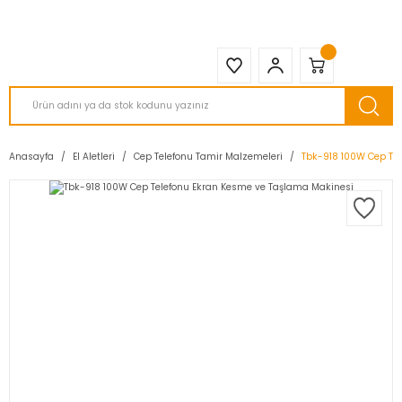
2950 TL ve Üstü Tüm Siparişlerinizde KARGO BEDAVA ( HepsiJET )
Anasayfa
El Aletleri
Cep Telefonu Tamir Malzemeleri
Tbk-918 100W Cep Te