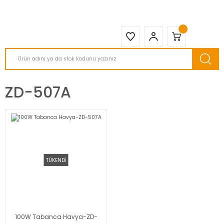
2950 TL ve Üstü Tüm Siparişlerinizde KARGO BEDAVA ( HepsiJET )
ZD-507A
TÜKENDİ
100W Tabanca Havya-ZD-